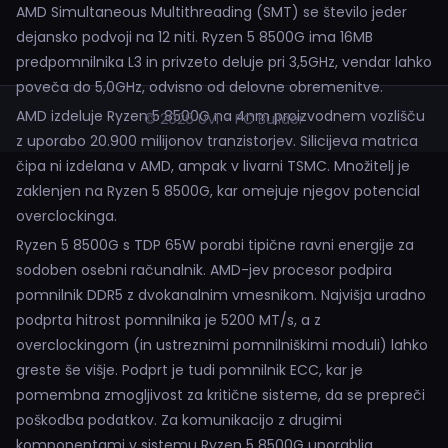
AMD Simultaneous Multithreading (SMT) se število jeder
dejansko podvoji na 12 niti. Ryzen 5 8500G ima 16MB
predpomnilnika L3 in privzeto deluje pri 3,5GHz, vendar lahko
poveča do 5,0GHz, odvisno od delovne obremenitve.
AMD izdeluje Ryzen 5 8500G na 4nm proizvodnem vozlišču
© 2026 UVI - PC Builder
z uporabo 20.900 milijonov tranzistorjev. Silicijeva matrica
čipa ni izdelana v AMD, ampak v livarni TSMC. Množitelj je
zaklenjen na Ryzen 5 8500G, kar omejuje njegov potencial
overclockinga.
Ryzen 5 8500G s TDP 65W porabi tipične ravni energije za
sodoben osebni računalnik. AMD-jev procesor podpira
pomnilnik DDR5 z dvokanalnim vmesnikom. Najvišja uradno
podprta hitrost pomnilnika je 5200 MT/s, a z
overclockingom (in ustreznimi pomnilniškimi moduli) lahko
greste še višje. Podprt je tudi pomnilnik ECC, kar je
pomembna zmogljivost za kritične sisteme, da se prepreči
poškodba podatkov. Za komunikacijo z drugimi
komponentami v sistemu Ryzen 5 8500G uporablja