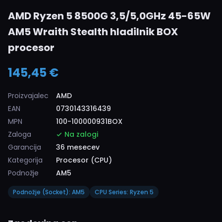
AMD Ryzen 5 8500G 3,5/5,0GHz 45-65W
AM5 Wraith Stealth hladilnik BOX
procesor
145,45 €
Proizvajalec
AMD
EAN
0730143316439
MPN
100-100000931BOX
Zaloga
Na zalogi
Garancija
36 mesecev
Kategorija
Procesor (CPU)
Podnožje
AM5
Podnožje (Socket): AM5
CPU Series: Ryzen 5