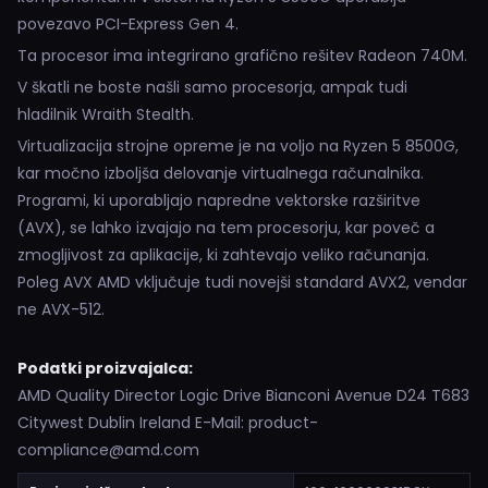
povezavo PCI-Express Gen 4.
Ta procesor ima integrirano grafično rešitev Radeon 740M.
V škatli ne boste našli samo procesorja, ampak tudi
hladilnik Wraith Stealth.
Virtualizacija strojne opreme je na voljo na Ryzen 5 8500G,
kar močno izboljša delovanje virtualnega računalnika.
Programi, ki uporabljajo napredne vektorske razširitve
(AVX), se lahko izvajajo na tem procesorju, kar poveč a
zmogljivost za aplikacije, ki zahtevajo veliko računanja.
Poleg AVX AMD vključuje tudi novejši standard AVX2, vendar
ne AVX-512.
Podatki proizvajalca:
AMD Quality Director Logic Drive Bianconi Avenue D24 T683
Citywest Dublin Ireland E-Mail: product-
compliance@amd.com