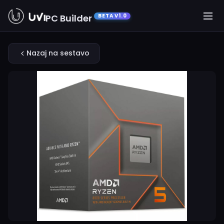
PC Builder
BETA V1.0
Nazaj na sestavo