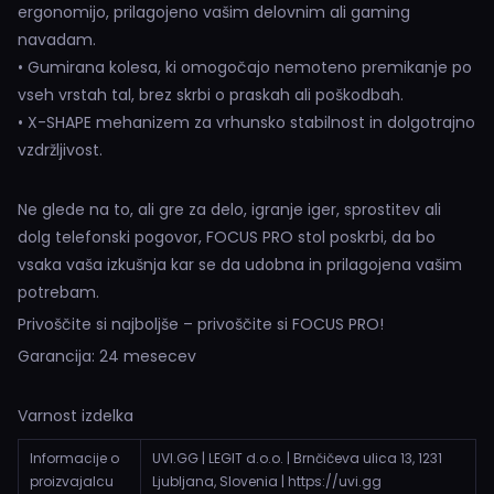
ergonomijo, prilagojeno vašim delovnim ali gaming
navadam.
• Gumirana kolesa, ki omogočajo nemoteno premikanje po
vseh vrstah tal, brez skrbi o praskah ali poškodbah.
• X-SHAPE mehanizem za vrhunsko stabilnost in dolgotrajno
vzdržljivost.
Ne glede na to, ali gre za delo, igranje iger, sprostitev ali
dolg telefonski pogovor, FOCUS PRO stol poskrbi, da bo
vsaka vaša izkušnja kar se da udobna in prilagojena vašim
potrebam.
Privoščite si najboljše – privoščite si FOCUS PRO!
Garancija: 24 mesecev
Varnost izdelka
Informacije o
UVI.GG | LEGIT d.o.o. | Brnčičeva ulica 13, 1231
proizvajalcu
Ljubljana, Slovenia | https://uvi.gg