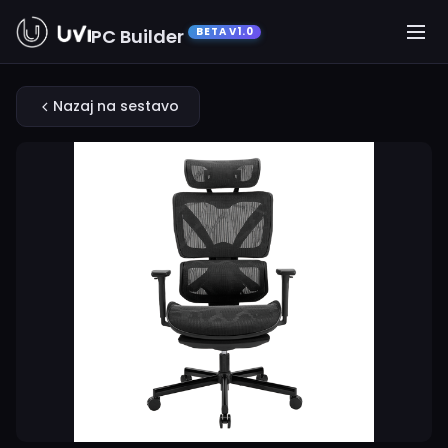
PC Builder
BETA V1.0
Nazaj na sestavo