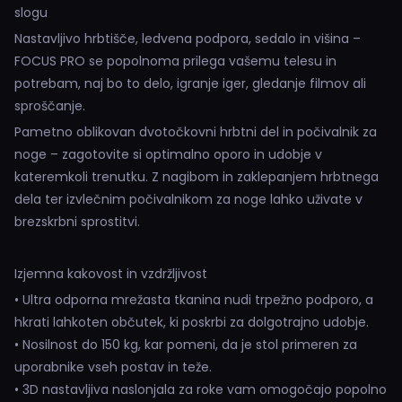
slogu
Nastavljivo hrbtišče, ledvena podpora, sedalo in višina –
FOCUS PRO se popolnoma prilega vašemu telesu in
potrebam, naj bo to delo, igranje iger, gledanje filmov ali
sproščanje.
Pametno oblikovan dvotočkovni hrbtni del in počivalnik za
noge – zagotovite si optimalno oporo in udobje v
kateremkoli trenutku. Z nagibom in zaklepanjem hrbtnega
dela ter izvlečnim počivalnikom za noge lahko uživate v
brezskrbni sprostitvi.
Izjemna kakovost in vzdržljivost
• Ultra odporna mrežasta tkanina nudi trpežno podporo, a
hkrati lahkoten občutek, ki poskrbi za dolgotrajno udobje.
• Nosilnost do 150 kg, kar pomeni, da je stol primeren za
uporabnike vseh postav in teže.
• 3D nastavljiva naslonjala za roke vam omogočajo popolno