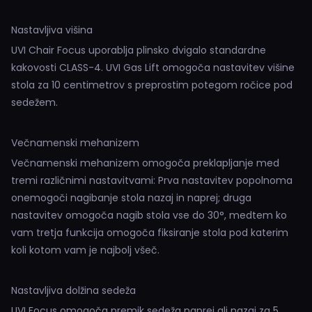
Nastavljiva višina
UVI Chair Focus uporablja plinsko dvigalo standardne
kakovosti CLASS-4. UVI Gas Lift omogoča nastavitev višine
stola za 10 centimetrov s preprostim potegom ročice pod
sedežem.
Večnamenski mehanizem
Večnamenski mehanizem omogoča preklapljanje med
tremi različnimi nastavitvami: Prva nastavitev popolnoma
onemogoči nagibanje stola nazaj in naprej; druga
nastavitev omogoča nagib stola vse do 30°, medtem ko
vam tretja funkcija omogoča fiksiranje stola pod katerim
koli kotom vam je najbolj všeč.
Nastavljiva dolžina sedeža
UVI Focus omogoča premik sedeža naprej ali nazaj za 5