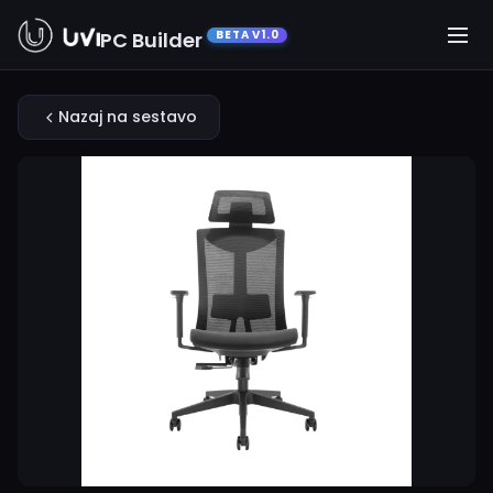
PC Builder
BETA V1.0
Nazaj na sestavo