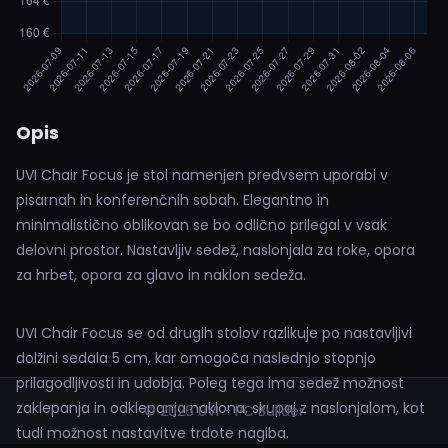
Opis
UVI Chair Focus je stol namenjen predvsem uporabi v
pisarnah in konferenčnih sobah. Elegantno in
minimalistično oblikovan se bo odlično prilegal v vsak
delovni prostor. Nastavljiv sedež, naslonjala za roke, opora
za hrbet, opora za glavo in naklon sedeža.
UVI Chair Focus se od drugih stolov razlikuje po nastavljivi
dolžini sedala 5 cm, kar omogoča naslednjo stopnjo
prilagodljivosti in udobja. Poleg tega ima sedež možnost
zaklepanja in odklepanja naklona, skupaj z naslonjalom, kot
© 2026 UVI - PC Builder
tudi možnost nastavitve trdote nagiba.