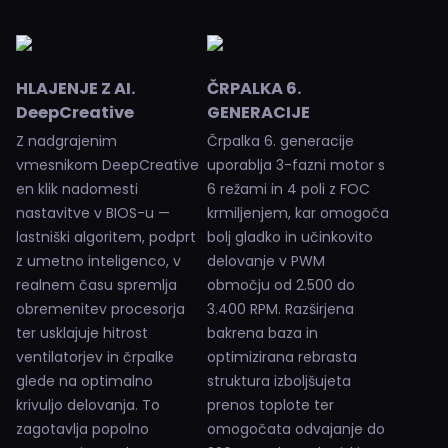
HLAJENJE Z AI.
ČRPALKA 6.
DeepCreative
GENERACIJE
Z nadgrajenim
Črpalka 6. generacije
vmesnikom DeepCreative
uporablja 3-fazni motor s
en klik nadomesti
6 režami in 4 poli z FOC
nastavitve v BIOS-u —
krmiljenjem, kar omogoča
lastniški algoritem, podprt
bolj gladko in učinkovito
z umetno inteligenco, v
delovanje v PWM
realnem času spremlja
območju od 2.500 do
obremenitev procesorja
3.400 RPM. Razširjena
ter usklajuje hitrost
bakrena baza in
ventilatorjev in črpalke
optimizirana rebrasta
glede na optimalno
struktura izboljšujeta
krivuljo delovanja. To
prenos toplote ter
zagotavlja popolno
omogočata odvajanje do