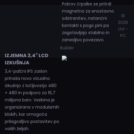
Pokrov črpalke se pritrdi
magnetno za enostavno
©
odstranitev, natančni
2026
kontakti s pogo pini pa
UVI -
zagotavljajo stabilno in
PC
zanesljivo povezavo.
Builder
IZJEMNA 3,4" LCD
IZKUŠNJA
3,4-palčni IPS zaslon
prinaša novo vizualno
izkušnjo z ločljivostjo 480
× 480 in podporo za 16,7
milijona barv. Vsebina je
organizirana v modularnih
blokih, kar omogoča
prilagodljivo postavitev po
vaših željah.