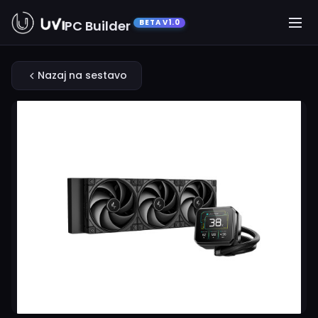
PC Builder
BETA V1.0
Nazaj na sestavo