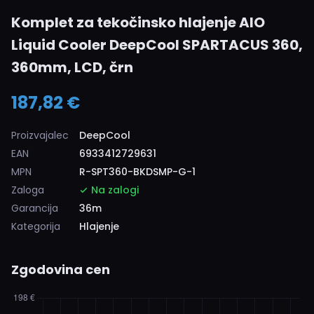
Komplet za tekočinsko hlajenje AIO
Liquid Cooler DeepCool SPARTACUS 360,
360mm, LCD, črn
187,82 €
Proizvajalec
DeepCool
EAN
6933412729631
MPN
R-SPT360-BKDSMP-G-1
Zaloga
Na zalogi
Garancija
36m
Kategorija
Hlajenje
Zgodovina cen