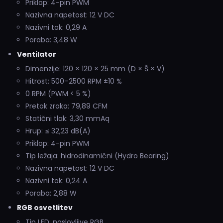
Priklop: 4-pin PWM
Nazivna napetost: 12 V DC
Nazivni tok: 0,29 A
Poraba: 3,48 W
Ventilator
Dimenzije: 120 × 120 × 25 mm (D × Š × V)
Hitrost: 500–2500 RPM ±10 %
0 RPM (PWM < 5 %)
Pretok zraka: 79,89 CFM
Statični tlak: 3,30 mmAq
Hrup: ≤ 32,23 dB(A)
Priklop: 4-pin PWM
Tip ležaja: hidrodinamični (Hydro Bearing)
Nazivna napetost: 12 V DC
Nazivni tok: 0,24 A
Poraba: 2,88 W
RGB osvetlitev
Tip LED: naslovljive RGB