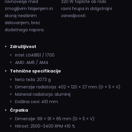
ravnovesje med
320 W toplote ob nizki
zmogljivim hlajenjem in
ravni hrupa in dolgotrajni
skoraj neslišnim
zanesljivosti.
delovanjem, brez
dodatnega napora.
Združljivost
Intel: LGA1851 / 1700
AMD: AM5 / AM4
Tehnične specifikacije
Neto teža: 2073 g
Dimenzije radiatorja: 402 × 120 × 27 mm (D × Š × V)
Material radiatorja: aluminij
Dolžina cevi: 410 mm
Črpalka
Dimenzije: 99 × 91 × 65 mm (D × Š × V)
Hitrost: 2500–3400 RPM ±10 %