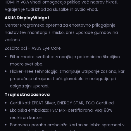
HDMI in VGA vhodi omogočajo priklop več naprav hkrati.
Vgrajen je tudi izhod za slušalke in avdio vhod.
ASUS DisplayWidget
Center Programska oprema za enostavno prilagajanje
nastavitev monitorja z miško, brez uporabe gumbov na
zaslonu.
Zaščita oči - ASUS Eye Care
Filter modre svetlobe: zmanjšuje potencialno škodljivo
modro svetlobo.
Flicker-Free tehnologija: zmanjšuje utripanje zaslona, kar
preprečuje utrujenost oči, glavobole in nelagodje pri
dolgotrajni uporabi.
Trajnostna zasnova
Certifikati: EPEAT Silver, ENERGY STAR, TCO Certified
Ekološka embalaža: FSC Mix-certificirana, vsaj 80%
recikliran karton
Ponovna uporaba embalaže: karton se lahko spremeni v