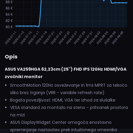
Opis
ASUS VA259HGA 62,23cm (25") FHD IPS 120Hz HDMI/VGA
zvočniki monitor
SmoothMotion 120Hz osveževanje in 1ms MPRT za tekočo
sliko brez trganja (VRR - variable refresh rate)
Bogata povezljivost: HDMI, VGA ter izhod za slušalke
VESA standard za montažo na steno - prihranek prostora
na mizi
ASUS DisplayWidget Center omogoča enostavno
spreminjanje nastavitev prek intuitivnega vmesnika