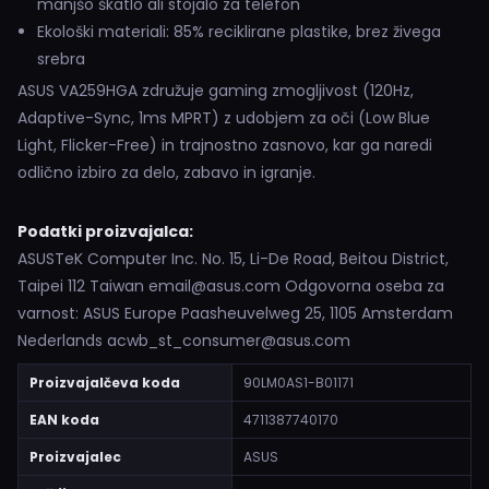
manjšo škatlo ali stojalo za telefon
Ekološki materiali: 85% reciklirane plastike, brez živega
srebra
ASUS VA259HGA združuje gaming zmogljivost (120Hz,
Adaptive-Sync, 1ms MPRT) z udobjem za oči (Low Blue
Light, Flicker-Free) in trajnostno zasnovo, kar ga naredi
odlično izbiro za delo, zabavo in igranje.
Podatki proizvajalca:
ASUSTeK Computer Inc. No. 15, Li-De Road, Beitou District,
Taipei 112 Taiwan email@asus.com Odgovorna oseba za
varnost: ASUS Europe Paasheuvelweg 25, 1105 Amsterdam
Nederlands acwb_st_consumer@asus.com
Proizvajalčeva koda
90LM0AS1-B01171
EAN koda
4711387740170
Proizvajalec
ASUS