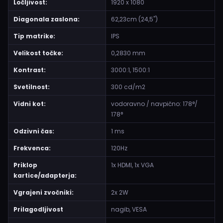
Ločljivost:
1920 x 1080
Diagonala zaslona:
62,23cm (24,5")
Tip matrike:
IPS
Velikost točke:
0,2830 mm
Kontrast:
3000:1, 1500:1
Svetilnost:
300 cd/m2
Vidni kot:
vodoravno / navpično: 178°/
178°
Odzivni čas:
1 ms
Frekvenca:
120Hz
Priklop
1x HDMI, 1x VGA
kartice/adapterja:
Vgrajeni zvočniki:
2x 2W
Prilagodljivost
nagib, VESA