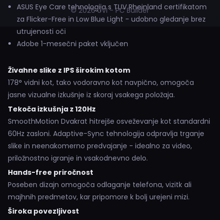
ASUS Eye Care tehnologija s TUV Rheinland certifikatom
© 2026 UVI - PC Builder
za Flicker-Free in Low Blue Light - udobno gledanje brez
utrujenosti oči
Adobe 1-mesečni paket vključen
Živahne slike z IPS širokim kotom
178° vidni kot, tako vodoravno kot navpično, omogoča
jasne vizualne izkušnje iz skoraj vsakega položaja.
Tekoča izkušnja z 120Hz
SmoothMotion Dvakrat hitrejše osveževanje kot standardni
60Hz zasloni. Adaptive-Sync tehnologija odpravlja trganje
slike in neenakomerno predvajanje - idealno za video,
priložnostno igranje in vsakodnevno delo.
Hands-free priročnost
Poseben dizajn omogoča odlaganje telefona, vizitk ali
majhnih predmetov, kar pripomore k bolj urejeni mizi.
Široka povezljivost