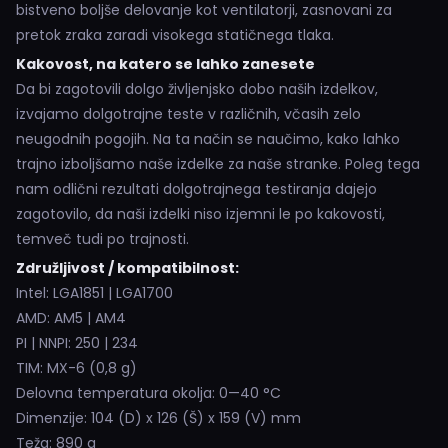
bistveno boljše delovanje kot ventilatorji, zasnovani za
pretok zraka zaradi visokega statičnega tlaka.
Kakovost, na katero se lahko zanesete
Da bi zagotovili dolgo življenjsko dobo naših izdelkov,
izvajamo dolgotrajne teste v različnih, včasih zelo
neugodnih pogojih. Na ta način se naučimo, kako lahko
trajno izboljšamo naše izdelke za naše stranke. Poleg tega
nam odlični rezultati dolgotrajnega testiranja dajejo
zagotovilo, da naši izdelki niso izjemni le po kakovosti,
temveč tudi po trajnosti.
Združljivost / kompatibilnost:
Intel: LGA1851 | LGA1700
AMD: AM5 | AM4
PI | NNPI: 250 | 234
TIM: MX-6 (0,8 g)
Delovna temperatura okolja: 0—40 °C
Dimenzije: 104 (D) x 126 (Š) x 159 (V) mm
Teža: 890 g