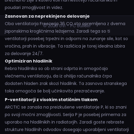
brezhibno zlije s katero koli namestitvijo računalnika in
poudari zmogljivost in videz.
Zasnovan za neprekinjeno delovanje
Oba ventilatorja Freezerja 36 CO sta opremljena z dvema
© 2026 UVI - PC Builder
japonskima krogličnima ležajema. Zaradi tega so ti
ventilatorji posebej trpežni in odporni na zunanje sile, kot so
vročina, prah in vibracije. Ta različica je torej idealna izbira
za delovanje 24/7.
Optimiziran hladilnik
Rebra hladilnika so ob strani odprta in omogočajo
vlečnemu ventilatorju, da iz ohišja računalnika črpa
dodaten hladen zrak skozi hladilnik. Ta zasnova stranskega
toka omogoča še bolj učinkovito prezračevanje.
P-ventilatorji z visokim statičnim tlakom
ARCTIC se zanaša na preizkušene ventilatorje P, ki so znani
po svoji močni zmogljivosti. Serija P je posebej primerna za
uporabo na hladilnikih in radiatorjih. Zaradi goste rebraste
strukture hladilnih odvodov dosegajo uporabljeni ventilatorji