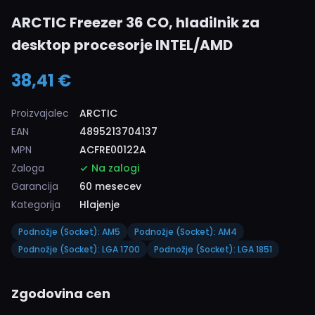
ARCTIC Freezer 36 CO, hladilnik za
desktop procesorje INTEL/AMD
38,41 €
Proizvajalec
ARCTIC
EAN
4895213704137
MPN
ACFRE00122A
Zaloga
Na zalogi
Garancija
60 mesecev
Kategorija
Hlajenje
Podnožje (Socket): AM5
Podnožje (Socket): AM4
Podnožje (Socket): LGA 1700
Podnožje (Socket): LGA 1851
Zgodovina cen