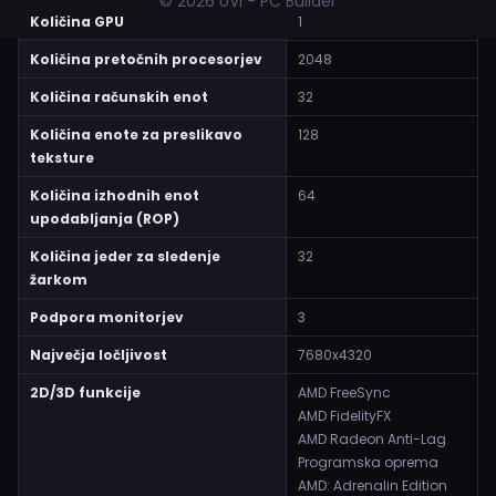
© 2026 UVI - PC Builder
Količina GPU
1
Količina pretočnih procesorjev
2048
Količina računskih enot
32
Količina enote za preslikavo
128
teksture
Količina izhodnih enot
64
upodabljanja (ROP)
Količina jeder za sledenje
32
žarkom
Podpora monitorjev
3
Največja ločljivost
7680x4320
2D/3D funkcije
AMD FreeSync
AMD FidelityFX
AMD Radeon Anti-Lag
Programska oprema
AMD: Adrenalin Edition