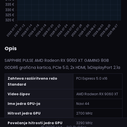
Opis
SAPPHIRE PULSE AMD Radeon RX 9060 XT GAMING 8GB
GDDR6 grafična kartica, PCIe 5.0, 2x HDMI, 1xDisplayPort 2.1a
Zahteva razširitveno režo
PCI Express 5.0 x16
Standard
Video čipov
AMD Radeon RX 9060 XT
Ime jedra GPU-ja
Navi 44
Hitrost jedra GPU
2700 MHz
Povečanje hitrosti jedra GPU
3290 MHz