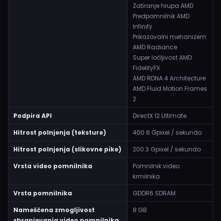
Zatiranje hrupa AMD
Predpomnilnik AMD
Infinity
Prikazovalni mehanizem
AMD Radiance
Super ločljivost AMD
FidelityFX
AMD RDNA 4 Architecture
AMD Fluid Motion Frames
2
Podpira API
DirectX 12 Ultimate
Hitrost polnjenja (teksture)
400.6 Gpixel / sekundo
Hitrost polnjenja (slikovne pike)
200.3 Gpixel / sekundo
Vrsta video pomnilnika
Pomnilnik video
krmilnika
Vrsta pomnilnika
GDDR6 SDRAM
Nameščena zmogljivost
8 GB
shranjevanja video pomnilnika