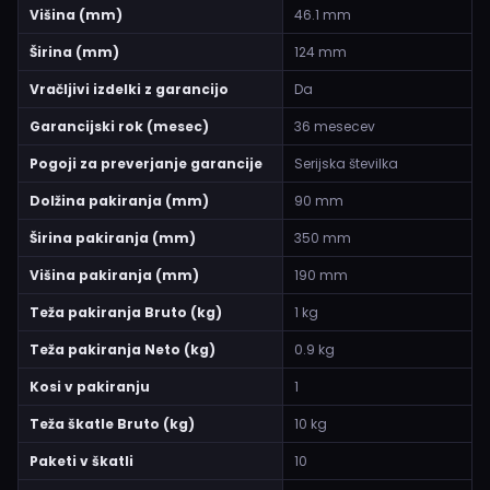
Višina (mm)
46.1 mm
Širina (mm)
124 mm
Vračljivi izdelki z garancijo
Da
Garancijski rok (mesec)
36 mesecev
Pogoji za preverjanje garancije
Serijska številka
Dolžina pakiranja (mm)
90 mm
Širina pakiranja (mm)
350 mm
Višina pakiranja (mm)
190 mm
Teža pakiranja Bruto (kg)
1 kg
Teža pakiranja Neto (kg)
0.9 kg
Kosi v pakiranju
1
Teža škatle Bruto (kg)
10 kg
Paketi v škatli
10