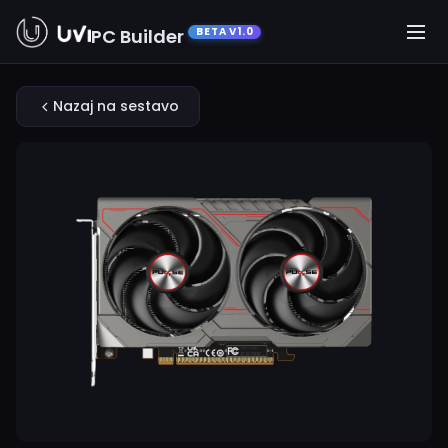
PC Builder
BETA V1.0
Nazaj na sestavo