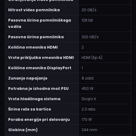
Hitrost video pomnilnika
20 GB/s
Pasovna širina pomnilniškega
128 bit
vodila
Pasovna širina pomnilnika
320 GB/s
Količina vmesnika HDMI
2
Vrsta priključka vmesnika HDMI
HDMI (tip A)
Količina vmesnika DisplayPort
1
Zunanje napajanje
8 zatič
Potrebna je izhodna moč PSU
450 W
Vrsta hladilnega sistema
Dvojni X
Širina reže za kartice
2.3 reža
Poraba energije pri delovanju
170 W
Globina (mm)
244 mm