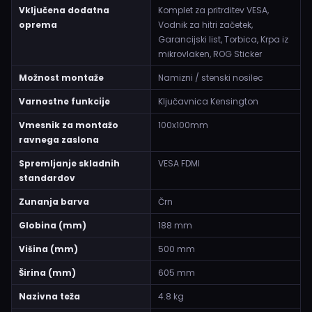
Vključena dodatna
Komplet za pritrditev VESA,
oprema
Vodnik za hitri začetek,
Garancijski list, Torbica, Krpa iz
mikrovlaken, ROG Sticker
Možnost montaže
Namizni / stenski nosilec
Varnostne funkcije
Ključavnica Kensington
Vmesnik za montažo
100x100mm
ravnega zaslona
Spremljanje skladnih
VESA FDMI
standardov
Zunanja barva
Črn
Globina (mm)
188 mm
Višina (mm)
500 mm
Širina (mm)
605 mm
Nazivna teža
4.8 kg