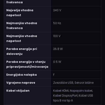
frekvenca
Največja vhodna
240 V
napetost
Najmanjša vhodna
50 Hz
frekvenca
Najmanjša vhodna
100 V
napetost
Poraba energije pri
26.8 W
delovanju
Poraba energije v stanju
0.5 W
pripravljenosti/mirovanja
Energijska nalepka
F
Vgrajene naprave
Zvezdišče USB, Senzor bližine
Kabel vključen
Kabel HDMI, Napajalni kabel,
Kabel DisplayPort, Kabel USB
tipa B na tip A