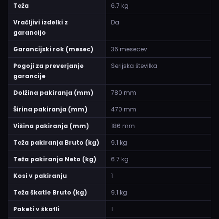
Teža
6.7 kg
Vračljivi izdelki z
Da
garancijo
Garancijski rok (mesec)
36 mesecev
Pogoji za preverjanje
Serijska številka
garancije
Dolžina pakiranja (mm)
780 mm
Širina pakiranja (mm)
470 mm
Višina pakiranja (mm)
186 mm
Teža pakiranja Bruto (kg)
9.1 kg
Teža pakiranja Neto (kg)
6.7 kg
Kosi v pakiranju
1
Teža škatle Bruto (kg)
9.1 kg
Paketi v škatli
1