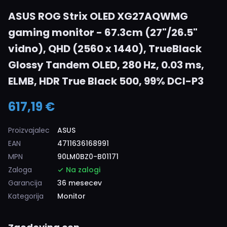
ASUS ROG Strix OLED XG27AQWMG
gaming monitor - 67.3cm (27"/26.5"
vidno), QHD (2560 x 1440), TrueBlack
Glossy Tandem OLED, 280 Hz, 0.03 ms,
ELMB, HDR True Black 500, 99% DCI-P3
617,19 €
Proizvajalec
ASUS
EAN
4711636168991
MPN
90LM0BZ0-B01171
Zaloga
Na zalogi
Garancija
36 mesecev
Kategorija
Monitor