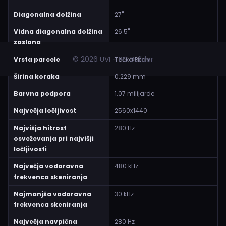
Diagonalna dolžina
27"
Vidna diagonalna dolžina
26.5"
zaslona
© 2026 UVI - PC Builder
Vrsta parcele
Točka Pitch
Širina koraka
0.229 mm
Barvna podpora
1.07 milijarde
Največja ločljivost
2560x1440
Najvišja hitrost
280 Hz
osveževanja pri najvišji
ločljivosti
Največja vodoravna
480 kHz
frekvenca skeniranja
Najmanjša vodoravna
30 kHz
frekvenca skeniranja
Največja navpična
280 Hz