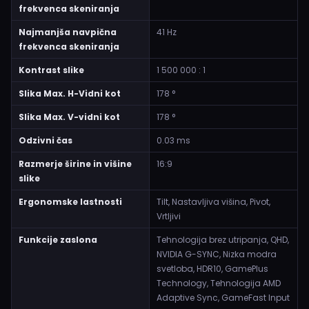
frekvenca skeniranja
Najmanjša navpična
41 Hz
frekvenca skeniranja
Kontrast slike
1 500 000 : 1
Slika Max. H-Vidni kot
178 °
Slika Max. V-vidni kot
178 °
Odzivni čas
0.03 ms
Razmerje širine in višine
16:9
slike
Ergonomske lastnosti
Tilt, Nastavljiva višina, Pivot,
Vrtljivi
Funkcije zaslona
Tehnologija brez utripanja, QHD,
NVIDIA G-SYNC, Nizka modra
svetloba, HDR10, GamePlus
Technology, Tehnologija AMD
Adaptive Sync, GameFast Input