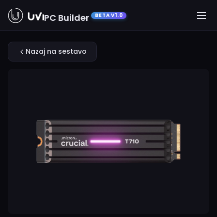
PC Builder
BETA V1.0
Nazaj na sestavo