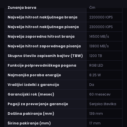
Zunanja barva
Črn
Največja hitrost naključnega branja
2200000 IOPS
Največja hitrost naključnega pisanja
2300000 IOPS
Največja zaporedna hitrost branja
14500 MB/s
Največja hitrost zaporednega pisanja
13800 MB/s
Skupno število zapisanih bajtov (TBW)
1200 TB
Funkcije polprevodniškega pogona
RGB LED
Najmanjša poraba energije
8.25 W
Vračljivi izdelki z garancijo
Da
Garancijski rok (mesec)
60 mesecev
Pogoji za preverjanje garancije
Serijska številka
Dolžina pakiranja (mm)
139 mm
Širina pakiranja (mm)
17 mm