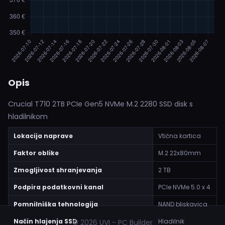
Opis
Crucial T710 2TB PCIe Gen5 NVMe M.2 2280 SSD disk s
hladilnikom
Lokacija naprave
Vtična kartica
Faktor oblike
M.2 22x80mm
Zmogljivost shranjevanja
2 TB
Podpira podatkovni kanal
PCIe NVMe 5.0 x 4
Pomnilniška tehnologija
NAND bliskavica
Način hlajenja SSD
Hladilnik
© 2026 UVI - PC Builder