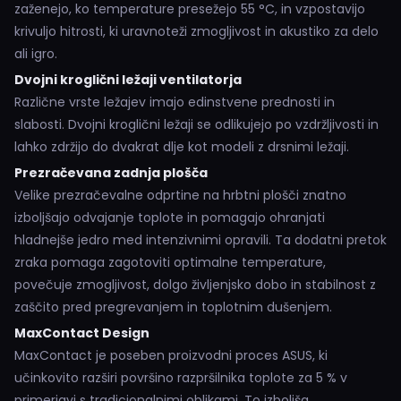
zaženejo, ko temperature presežejo 55 °C, in vzpostavijo
krivuljo hitrosti, ki uravnoteži zmogljivost in akustiko za delo
ali igro.
Dvojni kroglični ležaji ventilatorja
Različne vrste ležajev imajo edinstvene prednosti in
slabosti. Dvojni kroglični ležaji se odlikujejo po vzdržljivosti in
lahko zdržijo do dvakrat dlje kot modeli z drsnimi ležaji.
Prezračevana zadnja plošča
Velike prezračevalne odprtine na hrbtni plošči znatno
izboljšajo odvajanje toplote in pomagajo ohranjati
hladnejše jedro med intenzivnimi opravili. Ta dodatni pretok
zraka pomaga zagotoviti optimalne temperature,
povečuje zmogljivost, dolgo življenjsko dobo in stabilnost z
zaščito pred pregrevanjem in toplotnim dušenjem.
MaxContact Design
MaxContact je poseben proizvodni proces ASUS, ki
učinkovito razširi površino razpršilnika toplote za 5 % v
primerjavi s tradicionalnimi oblikami. To izboljša