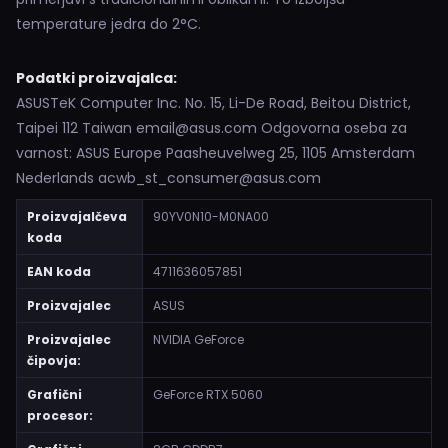
temperature jedra do 2°C.
Podatki proizvajalca:
ASUSTeK Computer Inc. No. 15, Li-De Road, Beitou District,
Taipei 112 Taiwan email@asus.com Odgovorna oseba za
varnost: ASUS Europe Paasheuvelweg 25, 1105 Amsterdam
Nederlands acwb_st_consumer@asus.com
Proizvajalčeva
90YV0N10-M0NA00
koda
EAN koda
4711636057851
Proizvajalec
ASUS
Proizvajalec
NVIDIA GeForce
čipovja:
Grafični
GeForce RTX 5060
procesor: