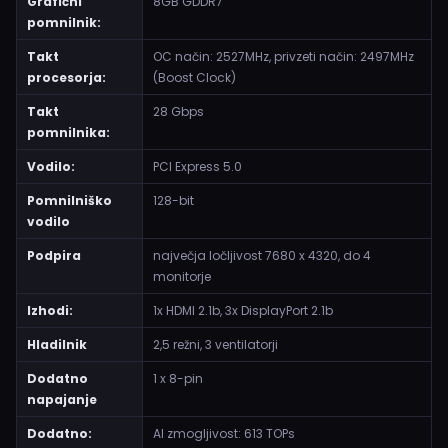
Grafični
8GB GDDR7
pomnilnik:
Takt
OC način: 2527MHz, privzeti način: 2497MHz
procesorja:
(Boost Clock)
Takt
28 Gbps
pomnilnika:
Vodilo:
PCI Express 5.0
Pomnilniško
128-bit
vodilo
Podpira
največja ločljivost 7680 x 4320, do 4
monitorje
Izhodi:
1x HDMI 2.1b, 3x DisplayPort 2.1b
Hladilnik
2,5 režni, 3 ventilatorji
Dodatno
1 x 8-pin
napajanje
Dodatno:
AI zmogljivost: 613 TOPs