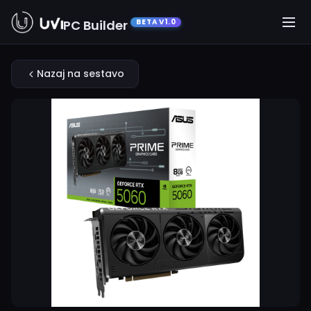
PC Builder
BETA V1.0
Nazaj na sestavo