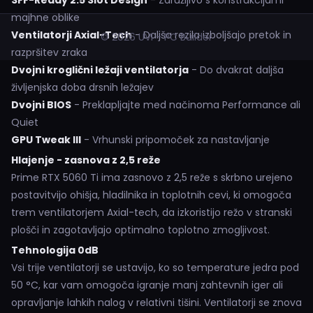
SFF-Ready 2.5 Slot Design
- Združljivo s konstrukcijami
majhne oblike
Ventilatorji Axial-Tech
- Daljša rezila izboljšajo pretok in
© 2026 UVI - PC Builder
razpršitev zraka
Dvojni kroglični ležaji ventilatorja
- Do dvakrat daljša
življenjska doba drsnih ležajev
Dvojni BIOS
- Preklapljajte med načinoma Performance ali
Quiet
GPU Tweak III
- Vrhunski pripomoček za nastavljanje
Hlajenje - zasnova z 2,5 reže
Prime RTX 5060 Ti ima zasnovo z 2,5 reže s skrbno urejeno
postavitvijo ohišja, hladilnika in toplotnih cevi, ki omogoča
trem ventilatorjem Axial-tech, da izkoristijo režo v stranski
plošči in zagotavljajo optimalno toplotno zmogljivost.
Tehnologija 0dB
Vsi trije ventilatorji se ustavijo, ko so temperature jedra pod
50 °C, kar vam omogoča igranje manj zahtevnih iger ali
opravljanje lahkih nalog v relativni tišini. Ventilatorji se znova