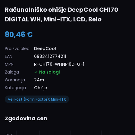
Računalniško ohišje DeepCool CH170
DIGITAL WH, Mini-ITX, LCD, Belo
80,46 €
Proizvajalec
DeepCool
EAN
6933412774211
MPN
R-CH170-WHNPI0D-G-1
Zaloga
Na zalogi
Garancija
24m
Kategorija
Ohišje
Velikost (Form Factor): Mini-ITX
Zgodovina cen