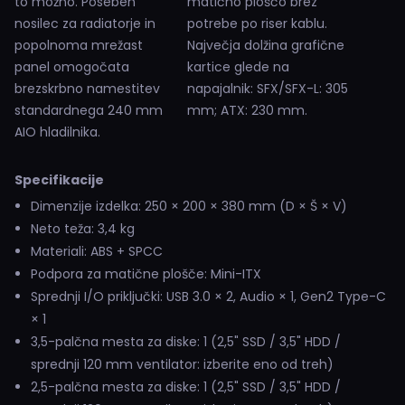
to možno. Poseben
matično ploščo brez
nosilec za radiatorje in
potrebe po riser kablu.
popolnoma mrežast
Največja dolžina grafične
panel omogočata
kartice glede na
brezskrbno namestitev
napajalnik: SFX/SFX-L: 305
standardnega 240 mm
mm; ATX: 230 mm.
AIO hladilnika.
Specifikacije
Dimenzije izdelka: 250 × 200 × 380 mm (D × Š × V)
Neto teža: 3,4 kg
Materiali: ABS + SPCC
Podpora za matične plošče: Mini-ITX
Sprednji I/O priključki: USB 3.0 × 2, Audio × 1, Gen2 Type-C
× 1
3,5-palčna mesta za diske: 1 (2,5" SSD / 3,5" HDD /
sprednji 120 mm ventilator: izberite eno od treh)
2,5-palčna mesta za diske: 1 (2,5" SSD / 3,5" HDD /