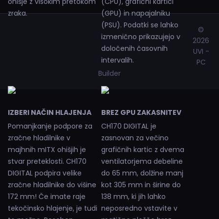
ohišje z visokim pretokom
(CPU), grafični kartici
zraka.
(GPU) in napajalniku
(PSU). Podatki se lahko
©
izmenično prikazujejo v
2026
določenih časovnih
UVI -
intervalih.
PC
Builder
IZBERI NAČIN HLAJENJA
BREZ GPU ZAKASNITEV
Pomanjkanje podpore za
CH170 DIGITAL je
zračne hladilnike v
zasnovan za večino
majhnih mITX ohišjih je
grafičnih kartic z dvema
stvar preteklosti. CH170
ventilatorjema debeline
DIGITAL podpira velike
do 65 mm, dolžine manj
zračne hladilnike do višine
kot 305 mm in širine do
172 mm! Če imate raje
138 mm, ki jih lahko
tekočinsko hlajenje, je tudi
neposredno vstavite v