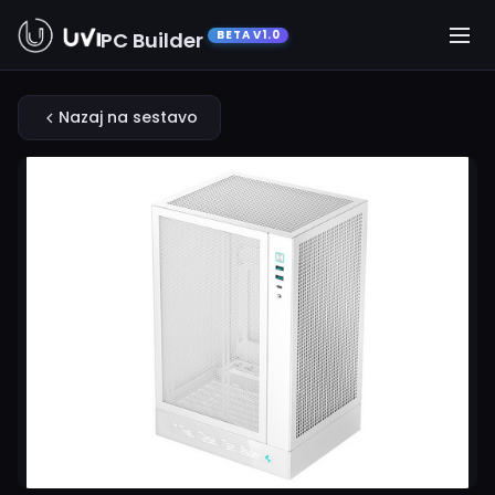
PC Builder
BETA V1.0
Nazaj na sestavo