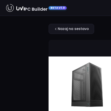
PC Builder
BETA V1.0
Nazaj na sestavo