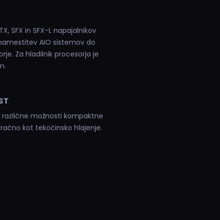
, SFX in SFX-L napajalnikov
namestitev AIO sistemov do
e. Za hladilnik procesorja je
m.
ST
ja različne možnosti kompaktne
zračno kot tekočinsko hlajenje.