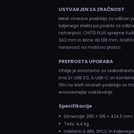
USTVARJEN ZA ZRAČNOST
Mesh stranice poskrbijo za odličen pr
kaljenega stekla pa poskrbi za odl
notranjosti. CH170 PLUS sprejme tudi
342 mm in širine do 138 mm. Grafične
naravnost na matično ploščo.
PREPROSTA UPORABA
Ohišje je enostavno za vsakodnevno
ima 2× USB 3.0, 1x USB-C on kombini
filtri na štirih straneh poskrbijo za m
enostavnejše vzdrževanje.
Specifikacije
Dimenzije: 290 × 195 × 424.5 mm
Teža: 4,4 kg
Izdelano iz ABS, SPCC in kaljenega