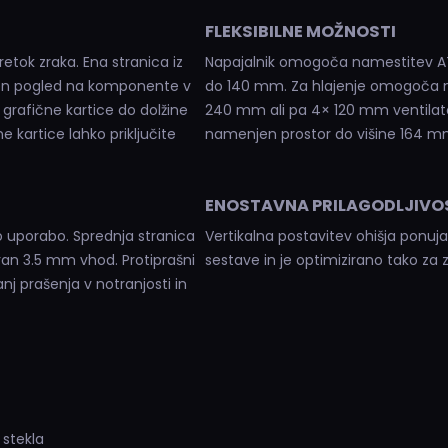
FLEKSIBILNE MOŽNOSTI
etok zraka. Ena stranica iz
Napajalnik omogoča namestitev ATX
ičen pogled na komponente v
do 140 mm. Za hlajenje omogoča 
 grafične kartice do dolžine
240 mm ali pa 4× 120 mm ventilatorj
 kartice lahko priključite
namenjen prostor do višine 164 m
ENOSTAVNA PRILAGODLJIVO
 uporabo. Sprednja stranica
Vertikalna postavitev ohišja ponu
ran 3.5 mm vhod. Protiprašni
sestave in je optimizirano tako za 
anj prašenja v notranjosti in
 stekla