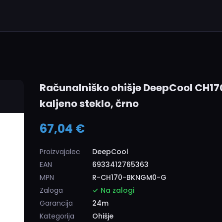
Računalniško ohišje DeepCool CH170
kaljeno steklo, črno
67,04 €
Proizvajalec
DeepCool
EAN
6933412765363
MPN
R-CH170-BKNGM0-G
Zaloga
Na zalogi
Garancija
24m
Kategorija
Ohišje