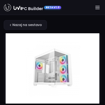
PC Builder
BETA V1.0
Nazaj na sestavo