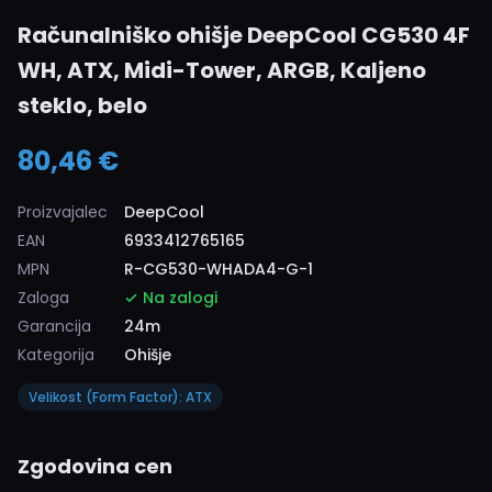
Računalniško ohišje DeepCool CG530 4F
WH, ATX, Midi-Tower, ARGB, Kaljeno
steklo, belo
80,46 €
Proizvajalec
DeepCool
EAN
6933412765165
MPN
R-CG530-WHADA4-G-1
Zaloga
Na zalogi
Garancija
24m
Kategorija
Ohišje
Velikost (Form Factor): ATX
Zgodovina cen