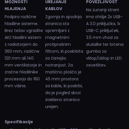
MOŽNOSTI
UREJANJE
POVEZLJIVOST
HLAJENJA
KABLOV
Na zunanji strani
Podpira različne
Zgornja in spodnja
ima ohišje 2x USB-
hladilne sisteme.
stranica sta
A 3.0 priključka, 1x
Brez težav vgradite
opremljani z
USB-C priključek,
AIO hladilni sistem
magnetnim
3.5 mm vhod za
z radiatorjem do
protiprašnim
slušalke ter ločena
360 mm, različne
filtrom, ki poskrbita
gumba za
120 mm ali 140
za čistejšo
vklop/izklop in LED
mm ventilatorje in
notranjost. Za
osvetlitev.
zračne hladilnike
matično ploščo je
procesorja do 160
45 mm prostora
mm višine.
za kable, ki poskrbi,
da je pogled skozi
stekleno stranico
urejen.
Specifikacije