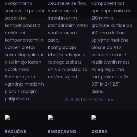
dvokomorno
ARGB reverse flow
komponent kot
zasnovo, ki poskrbi
ventilatorji na
npr. napajalnika do
za odlično
strani in enim
210 mm in
kompatibilnost z
standardnim ARGB
grafične kartice do
različnimi
ventilatorjem
410 mm dolžine.
komponentami in
zadaj.
Sprejme matične
odličen pretok
Konfiguracija
plošče do ATX
zraka. Napajalnik in
izboljša odvajanje
velikosti in ima 7
diski imajo lasten
toplega zraka iz
rezširitvenih mest.
dotok zraka.
ohišja in poskrbi za
Poleg tega ima
Primerno je za
odličen izgled.
tudi prostor za 2x
vgradnjo matičnih
3.5" in 2+1 2.5"
plošč z zadnjim
diske.
priključkom.
© 2026 UVI - PC Builder
RAZLIČNE
ENOSTAVNO
DOBRA