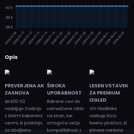
Opis
PREVERJENA AK
ŠIROKA
LESEN VSTAVEK
ZASNOVA
UPORABNOST
ZA PREMIUM
IZGLED
AK400 G2
Bakrene cevi do
nadaljuje tradicijo
nameščene rahlo
Vrh hladilnika
s štirimi bakrenimi
na stran, kar
vsebuje lično
cevmi, ki poskrbijo
omogoča večjo
leseno ploščico, ki
za izboljšano
kompatibilnost z
prinese naravno