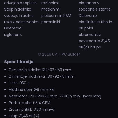
odvajanje toplote.
različnimi
eleganco v
Stolp hladilnika
matičnimi
sodobne sisteme.
vsebuje hladilne
ploščami in RAM
Delovanje
reže z edinstvenim
pomnilniki.
hladilnika je tiho in
DeepCool
pri polni
izgledom.
obremenitvi
povzroča le 31,45
dB(A) hrupa.
© 2026 UVI - PC Builder
Specifikacije
Dimenzije izdelka: 132×92×156 mm
Dimenzije hladilnika: 130×92×151 mm
Teža: 950 g
Hladilne cevi: Ø6 mm ×4
Ventilator: 120×120×25 mm, 2200 r/min, Hydro ležaj
Pretok zraka: 63,4 CFM
Zračni pritisk: 3,33 mmAq
Hrup: 31,45 dB(A)