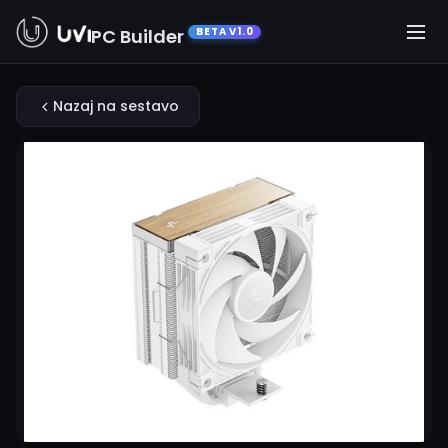
PC Builder
BETA V1.0
Nazaj na sestavo