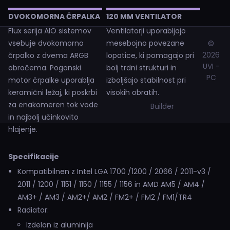
DVOKOMORNA ČRPALKA
120 MM VENTILATOR
Flux serija AIO sistemov
Ventilatorji uporabljajo
vsebuje dvokomorno
mesebojno povezane
©
2026
črpalko z dvema ARGB
lopatice, ki pomagajo pri
UVI -
obročema. Pogonski
bolj trdni strukturi in
PC
motor črpalke uporablja
izboljšajo stabilnost pri
keramični ležaj, ki poskrbi
visokih obratih.
za enakomeren tok vode
Builder
in najbolj učinkovito
hlajenje.
Specifikacije
Kompatibilnen z Intel LGA 1700 /1200 / 2066 / 2011-v3 /
2011 / 1200 / 1151 / 1150 / 1155 / 1156 in AMD AM5 / AM4 /
AM3+ / AM3 / AM2+/ AM2 / FM2+ / FM2 / FM1/TR4
Radiator:
Izdelan iz aluminija