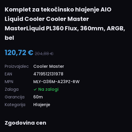
Komplet za tekočinsko hlajenje AIO
Liquid Cooler Cooler Master
MasterLiquid PL360 Flux, 360mm, ARGB,
bel
120,72 €
204,88 €
Proizvajalec
Cooler Master
EAN
4719512131978
MPN
MLY-D36M-A23PZ-RW
Zaloga
Na zalogi
Garancija
60m
Kategorija
Hlajenje
Zgodovina cen