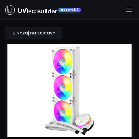
PC Builder
BETA V1.0
Nazaj na sestavo