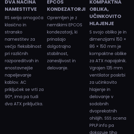
DVA NAČINA
EPCOS
KOMPAKTNA
NAMESTITVE
KONDEZATORJI
OBLIKA,
UČINKOVITO
RS serija omogoča
Opremljen je z
HLAJENJE
klasično in
nemškimi EPCOS
stransko
kondezatorji, ki
S svojo obliko je in
namestitev za
prinašajo
dimenzijami 150 ×
večjo fleksibilnost
dolgotrajno
86 × 150 mm je
pri različnih
stabilnost,
kompaktne oblike
razporeditvah in
zanesljivost in
za ATX napajalnik.
enostavnejše
delovanje.
Vgrajen 135 mm
napeljevanje
ventilator poskrbi
kablov. AC
za učinkovito
priključek se vrti za
hlajenje in
90°, ima pa tudi
delovanje v
dva ATX priključka.
sodobnih
dvoprekatnih
ohišjih. SSS ocena
PPLP.info pa
dokazuje tiho