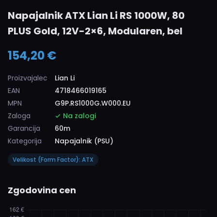
Napajalnik ATX Lian Li RS 1000W, 80
PLUS Gold, 12V-2×6, Modularen, bel
154,20 €
Proizvajalec
Lian Li
EAN
4718466019165
MPN
G9P.RS1000G.W000.EU
Zaloga
Na zalogi
Garancija
60m
Kategorija
Napajalnik (PSU)
Velikost (Form Factor): ATX
Zgodovina cen