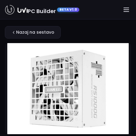
PC Builder
BETA V1.0
Nazaj na sestavo