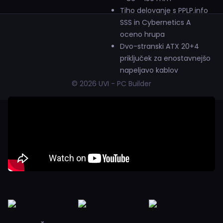
Tiho delovanje s PPLP.info
SSS in Cybernetics A
oceno hrupa
Dvo-stranski ATX 20+4
priključek za enostavnejšo
napeljavo kablov
© 2026 UVI - PC Builder