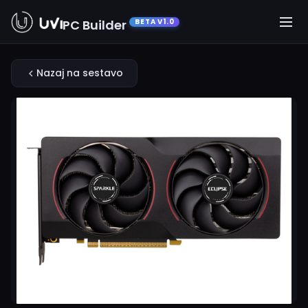
PC Builder
BETA V1.0
Nazaj na sestavo