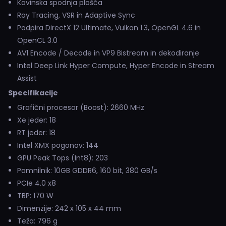
Kovinska spodnja plošča
Ray Tracing, VSR in Adaptive Sync
Podpira DirectX 12 Ultimate, Vulkan 1.3, OpenGL 4.6 in
OpenCL 3.0
AV1 Encode / Decode in VP9 Bistream in dekodiranje
Intel Deep Link Hyper Compute, Hyper Encode in Stream
Assist
Specifikacije
Grafični procesor (Boost): 2660 MHz
Xe jeder: 18
RT jeder: 18
Intel XMX pogonov: 144
GPU Peak Tops (Int8): 203
Pomnilnik: 10GB GDDR6, 160 bit, 380 GB/s
PCIe 4.0 x8
TBP: 170 W
Dimenzije: 242 x 105 x 44 mm
Teža: 796 g