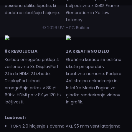
posebno obliko lopatic, ki
bolj odzivno z XeSS Frame
dodatno izboljšajo hlajenje.
Generation in Xe Low
Latency.
© 2026 UVI - PC Builder
8K RESOLUCIJA
ZA KREATIVNO DELO
Kartica omogoča priklop 4
Grafična kartica se odlično
zaslonov na 3x DisplayPort
izkaže pri uporabi v
2.1 in 1x HDMI 2.1 izhode.
kreativne namene. Podpira
DisplayPort izhodi
AV1 strojno enkodiranje in
omogočajo prikaz v 8K @
Intel Xe Media Engine za
60Hz, HDMI pa v 8K @ 120 Hz
gladko renderiranje videov
ločljivosti.
in grafik.
Lastnosti
TORN 2.0 hlajenje z dvema AXL 95 mm ventilatorjema