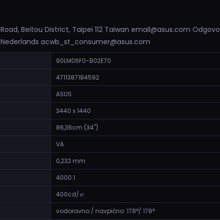
 Road, Beitou District, Taipei 112 Taiwan email@asus.com Odgov
m Nederlands acwb_st_consumer@asus.com
90LM06F0-B02E70
4711387184592
ASUS
3440 x 1440
86,36cm (34")
VA
0,232 mm
4000:1
400cd/㎡
vodoravno / navpično: 178°/ 178°