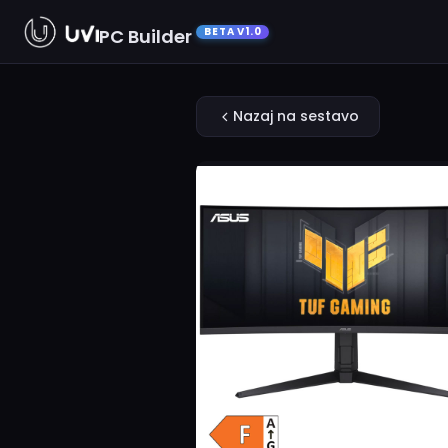
PC Builder
BETA V1.0
Nazaj na sestavo