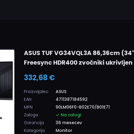
ASUS TUF VG34VQL3A 86,36cm (34"
Freesync HDR400 zvočniki ukrivlje
332,68 €
Proizvajalec
ASUS
EAN
4711387184592
MPN
90LM06F0-B02E70/B01E71
Zaloga
Na zalogi
Garancija
36 mesecev
Kategorija
Monitor