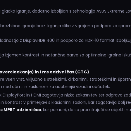
 gladko igranje, dodatno izboljšan s tehnologijo ASUS Extreme Lo
zhibno igranje brez trganja slike z vgrajeno podporo za sprem
ladnostjo z DisplayHDR 400 in podporo za HDR-10 format izboljšuje
ja izjemen kontrast in natančne barve za optimalno igralno izkuš
overclockanja) in 1 ms odzivni čas (GTG)
seh vrst, vključno s strelskimi, dirkalnimi, strateškimi in športn
o med očmi in zaslonom za udobnejši vizualni občutek.
 DisplayPort in HDMI zagotavlja nizko zakasnitev ter odpravo zati
in kontrast v primerjavi s klasičnimi zasloni, kar zagotavlja bolj rea
s MPRT odzivni čas
, kar pomeni, da so premikajoči se objekti na 