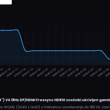
) VA 18Hz DP/HDMI Freesync HDR10 zvočniki ukrivljen gam
or WQHD (3440 x 1440) s frekvenco osveževanja do 180 Hz, zasno