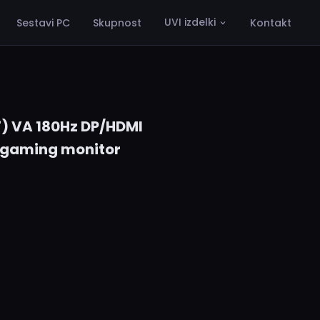
UVI izdelki
Sestavi PC
Skupnost
Kontakt
) VA 180Hz DP/HDMI
n gaming monitor