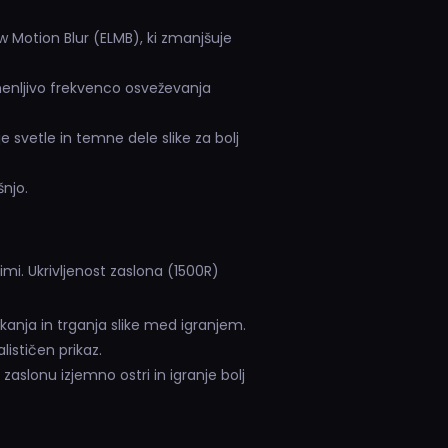
w Motion Blur (ELMB), ki zmanjšuje
enljivo frekvenco osveževanja
 svetle in temne dele slike za bolj
njo.
imi. Ukrivljenost zaslona (1500R)
kanja in trganja slike med igranjem.
lističen prikaz.
zaslonu izjemno ostri in igranje bolj