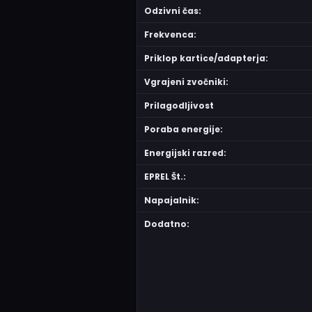
Odzivni čas:
Frekvenca:
Priklop kartice/adapterja:
Vgrajeni zvočniki:
Prilagodljivost
Poraba energije:
Energijski razred:
EPREL Št.:
Napajalnik:
Dodatno: