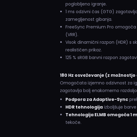
poglobljeno igranje.
1 ms odzivni čas (GTG) zagotavlja
zamegljenost gibanja.
FreeSync Premium Pro omogoča bre
(VRR).
Visok dinamični razpon (HDR) s sk
realističen prikaz.
125 % sRGB barvni razpon zagotavl
180 Hz osveževanje (z možnostjo 
Omogočata izjemno odzivnost za igre v
zagotavlja bolj enakomerno razdalj
Podpora za Adaptive-Sync
prek
HDR tehnologija
izboljšuje barve 
Tehnologija ELMB omogoča 1 m
tekoče.