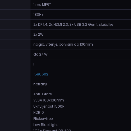
1 ms MPRT
180Hz
2x DP 1.4, 2x HDMI 2.0, 3x USB 3.2 Gen 1, slušalke
2x 2W
nagib, vrtenje, po višini do 130mm
do 27 W
F
1586602
notranji
Anti-Glare
VESA 100x100mm
Ukrivljenost 1500R
HDR10
Flicker-free
Low Blue Light
VESA DisplayHDR 400