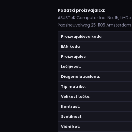
Podatki proizvajalca:
ASUSTeK Computer Inc. No. 15, Li-De
Paasheuvelweg 25, 1105 Amsterda
Proizvajalčeva koda
EAN koda
Proizvajalec
Ločljivost:
Diagonala zaslona:
Tip matrike:
Velikost točke:
Kontrast:
Svetilnost:
Vidni kot: