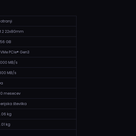
otranji
M.2 22x80mm
256 GB
VMe PCIe® Gen3
3000 MB/s
300 MB/s
Da
60 mesecev
erijska številka
.06 kg
.01 kg