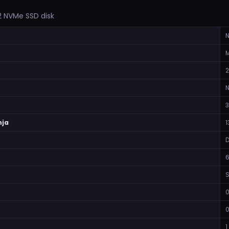
 NVMe SSD disk
N
N
nja
1
S
0
0
1