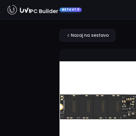
PC Builder
BETA V1.0
Nazaj na sestavo