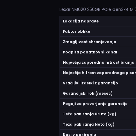
Lexar NM620 256GB PCIe Gen3x4 M.2
Lokacija naprave
Faktor oblike
Zmogljivost shranjevanja
Podpira podatkovni kanal
Največja zaporedna hitrost branja
Največja hitrost zaporednega pisa
Vračljivi izdelki z garancijo
Garancijski rok (mesec)
Pogoji za preverjanje garancije
Teža pakiranja Bruto (kg)
Teža pakiranja Neto (kg)
Kosi v pakiranju