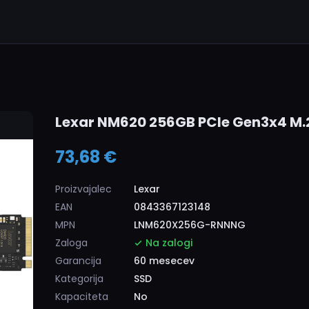
Lexar NM620 256GB PCIe Gen3x4 M.
73,68 €
Proizvajalec
Lexar
EAN
0843367123148
MPN
LNM620X256G-RNNNG
Zaloga
Na zalogi
Garancija
60 mesecev
Kategorija
SSD
Kapaciteta
No