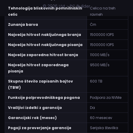
© 2026 UVI - PC Builder
Tehnologija bliskovnih pomnilniških
Celica na treh
celic
ravneh
Zunanja barva
Črn
Največja hitrost naključnega branja
1500000 IOPS
Največja hitrost naključnega pisanja
1500000 IOPS
Največja zaporedna hitrost branja
11000 MB/s
Največja hitrost zaporednega
9500 MB/s
pisanja
Skupno število zapisanih bajtov
600 TB
(TBW)
Funkcije polprevodniškega pogona
Podpora za NVMe
Vračljivi izdelki z garancijo
Da
Garancijski rok (mesec)
60 mesecev
Pogoji za preverjanje garancije
Serijska številka