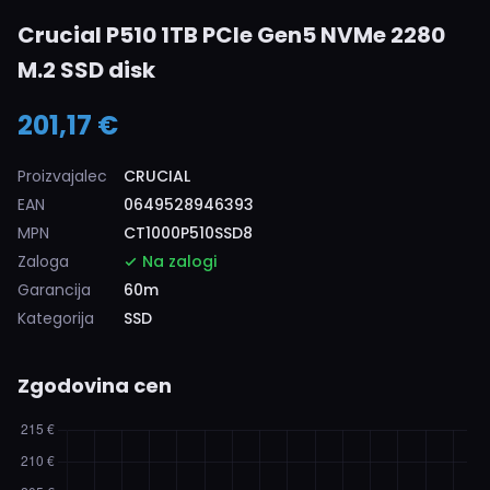
Crucial P510 1TB PCIe Gen5 NVMe 2280
M.2 SSD disk
201,17 €
Proizvajalec
CRUCIAL
EAN
0649528946393
MPN
CT1000P510SSD8
Zaloga
Na zalogi
Garancija
60m
Kategorija
SSD
Zgodovina cen