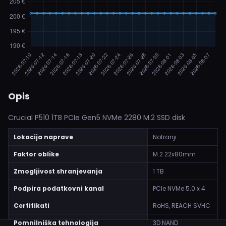
Opis
Crucial P510 1TB PCIe Gen5 NVMe 2280 M.2 SSD disk
Lokacija naprave
Notranji
Faktor oblike
M.2 22x80mm
Zmogljivost shranjevanja
1 TB
Podpira podatkovni kanal
PCIe NVMe 5.0 x 4
Certifikati
RoHS, REACH SVHC
Pomnilniška tehnologija
3D NAND