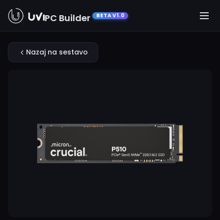
PC Builder
BETA V1.0
Nazaj na sestavo