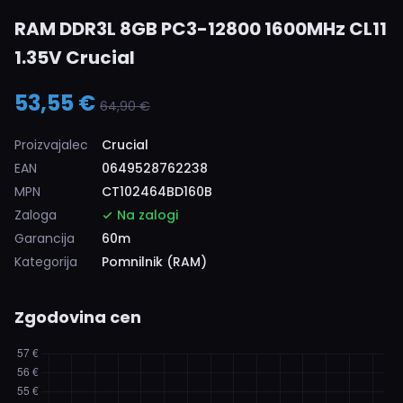
RAM DDR3L 8GB PC3-12800 1600MHz CL11
1.35V Crucial
53,55 €
64,90 €
Proizvajalec
Crucial
EAN
0649528762238
MPN
CT102464BD160B
Zaloga
Na zalogi
Garancija
60m
Kategorija
Pomnilnik (RAM)
Zgodovina cen