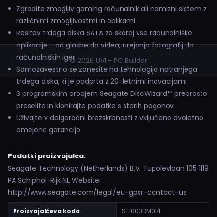
Zgradite zmogljiv gaming računalnik ali namizni sistem z
različnimi zmogljivostmi in oblikami
Rešitev trdega diska SATA za skoraj vse računalniške
aplikacije - od glasbe do videa, urejanja fotografij do
računalniških iger
© 2026 UVI - PC Builder
Samozavestno se zanesite na tehnologijo notranjega
trdega diska, ki je podprta z 20-letnimi inovacijami
S programskim orodjem Seagate DiscWizard™ preprosto
preselite in klonirajte podatke s starih pogonov
Uživajte v dolgoročni brezskrbnosti z vključeno dvoletno
omejeno garancijo
Podatki proizvajalca:
Seagate Technology (Netherlands) B.V. Tupolevlaan 105 1119
PA Schiphol-Rijk NL Website:
http://www.seagate.com/legal/eu-gpsr-contact-us
Proizvajalčeva koda
ST1000DM014