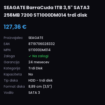
SEAGATE BarraCuda 1TB 3,5" SATA3
256MB 7200 ST1000DM014 trdi disk
127,36 €
Proizvajalec
SEAGATE
EAN
8719706028332
MPN
ST1000DM014
Zaloga
Na zalogi
Garancija
24 mesecev
Kategorija
Trdi Disk
Kapaciteta
No
Tip diska
HDD - trdi disk
Format diska
8,89 cm (3,5")
Vodilo
SATA 3