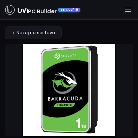
PC Builder
BETA V1.0
Nazaj na sestavo