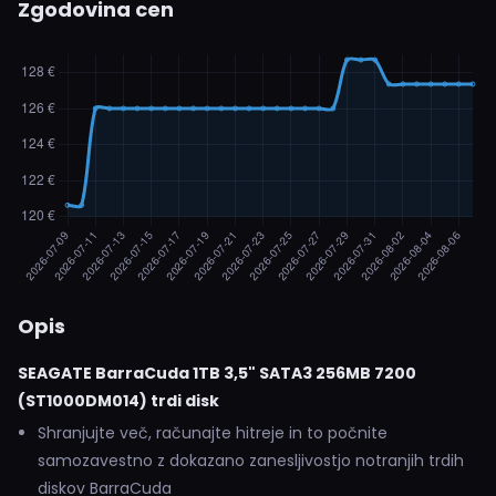
Zgodovina cen
Opis
SEAGATE BarraCuda 1TB 3,5" SATA3 256MB 7200
(ST1000DM014) trdi disk
Shranjujte več, računajte hitreje in to počnite
samozavestno z dokazano zanesljivostjo notranjih trdih
diskov BarraCuda