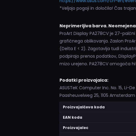
https://www.asus.com/ch-en/event
*Veljajo pogoji in določila! Čas trajan
Neprimerljiva barva. Neomejena 
ProArt Display PA278CV je 27-palčni 
grafičnega oblikovanja. Zaslon Pro
(Delta E < 2). Zagotavlja tudi indus
podpirajo prenos podatkov, DisplayPo
mizo urejeno. PA278CV omogoča hitro
Podatki proizvajalca:
ASUSTeK Computer Inc. No. 15, Li-De
Paasheuvelweg 25, 1105 Amsterda
Proizvajalčeva koda
EAN koda
Proizvajalec