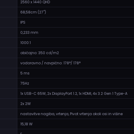
2560 x 1440 QHD
68,58cm (27")
IPS
0,233 mm
1000:1
običajno: 350 cd/m2
vodoravno / navpično: 178°/ 178°
5 ms
75Hz
1x USB-C 65W, 2x DisplayPort 1.2, 1x HDMI, 4x 3.2 Gen 1 Type-A
2x 2W
nastavitve nagiba, vrtenja, Pivot vrtenja okoli osi in višine
15,18 W