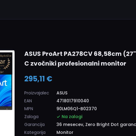
ASUS ProArt PA278CV 68,58cm (27"
C zvočniki profesionalni monitor
295,11 €
Proizvajalec
ASUS
EAN
4718017910040
MPN
90LM06Q1-B02370
Zaloga
Na zalogi
Garancija
36 mesecev, Zero Bright Dot garanc
Kategorija
Monitor