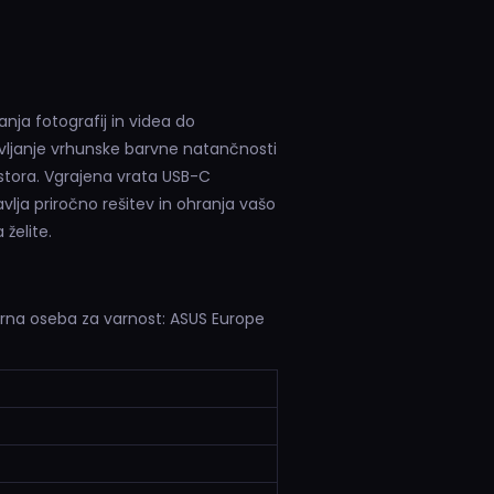
nja fotografij in videa do
vljanje vrhunske barvne natančnosti
ostora. Vgrajena vrata USB-C
vlja priročno rešitev in ohranja vašo
želite.
orna oseba za varnost: ASUS Europe