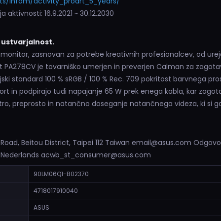
s/infom/activity_proart_5_years/
ja aktivnosti: 16.9.2021 ~ 30.12.2030
ustvarjalnost.
monitor, zasnovan za potrebe kreativnih profesionalcev, od ureja
Art PA278CV je tovarniško umerjen in preverjen Calman za zagota
trijski standard 100 % sRGB / 100 % Rec. 709 pokritost barvnega pr
rt in podpirajo tudi napajanje 65 W prek enega kabla, kar zagota
, preprosto in natančno doseganje natančnega videza, ki si ga 
 Road, Beitou District, Taipei 112 Taiwan email@asus.com Odgov
m Nederlands acwb_st_consumer@asus.com
90LM06Q1-B02370
4718017910040
ASUS