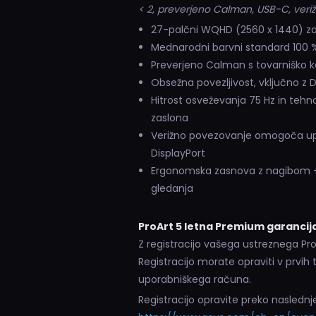
< 2, preverjeno Calman, USB-C, veriž
27-palčni WQHD (2560 x 1440) zasl
Mednarodni barvni standard 100 % 
Preverjeno Calman s tovarniško ka
Obsežna povezljivost, vključno z 
Hitrost osveževanja 75 Hz in tehn
zaslona
Verižno povezovanje omogoča upor
DisplayPort
Ergonomska zasnova z nagibom +35
gledanja
ProArt 5 letna Premium garancij
Z registracijo vašega ustreznega Pro
Registracijo morate opraviti v prvih
uporabniškega računa.
Registracijo opravite preko nasledn