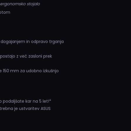
, ergonomsko stojalo
kotom
m dogajanjem in odpravo trganja
ostajo z več zasloni prek
ne 150 mm za udobno izkušnjo
 podaljšate kar na 5 let!*
trebna je ustvaritev ASUS