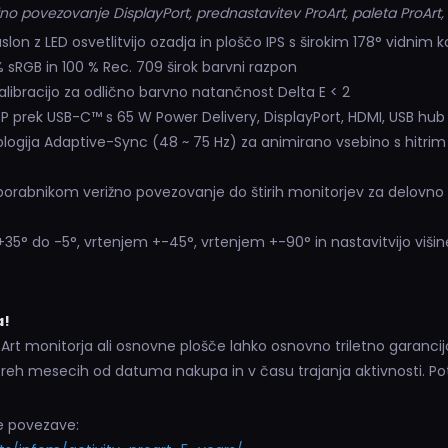
no povezovanje DisplayPort, prednastavitev ProArt, paleta ProArt
on z LED osvetlitvijo ozadja in ploščo IPS s širokim 178° vidnim 
sRGB in 100 % Rec. 709 širok barvni razpon
libracijo za odlično barvno natančnost Delta E < 2
DP prek USB-C™ s 65 W Power Delivery, DisplayPort, HDMI, USB hub
ologija Adaptive-Sync (48 ~ 75 Hz) za animirano vsebino s hitri
abnikom verižno povezovanje do štirih monitorjev za delovno p
° do -5°, vrtenjem +-45°, vrtenjem +-90° in nastavitvijo viši
a!
Art monitorja ali osnovne plošče lahko osnovno triletno garancijo
 treh mesecih od datuma nakupa in v času trajanja aktivnosti. Po
je povezave: