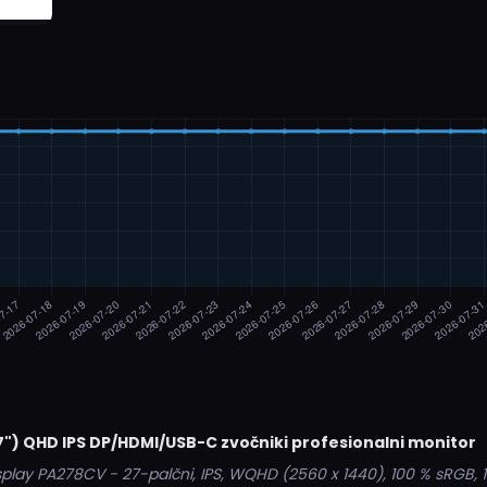
") QHD IPS DP/HDMI/USB-C zvočniki profesionalni monitor
splay PA278CV - 27-palčni, IPS, WQHD (2560 x 1440), 100 % sRGB, 