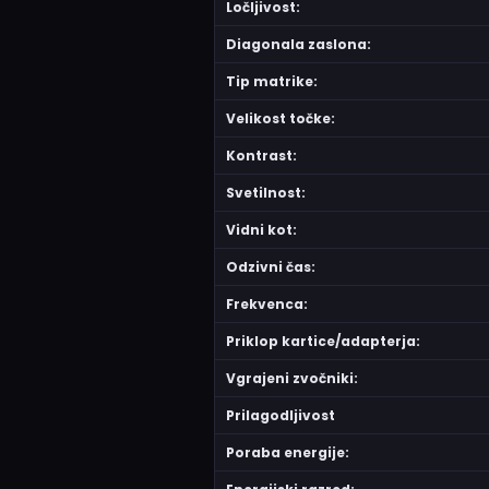
Ločljivost:
Diagonala zaslona:
Tip matrike:
Velikost točke:
Kontrast:
Svetilnost:
Vidni kot:
Odzivni čas:
Frekvenca:
Priklop kartice/adapterja:
Vgrajeni zvočniki:
Prilagodljivost
Poraba energije: