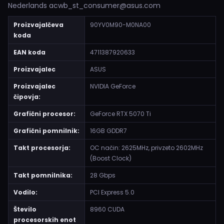
Nederlands acwb_st_consumer@asus.com
Proizvajalčeva
90YV0M90-M0NA00
koda
EAN koda
4711387920633
Proizvajalec
ASUS
Proizvajalec
NVIDIA GeForce
čipovja:
Grafični procesor:
GeForce RTX 5070 Ti
Grafični pomnilnik:
16GB GDDR7
Takt procesorja:
OC način: 2625MHz, privzeto 2602MHz
(Boost Clock)
Takt pomnilnika:
28 Gbps
Vodilo:
PCI Express 5.0
Število
8960 CUDA
procesorskih enot