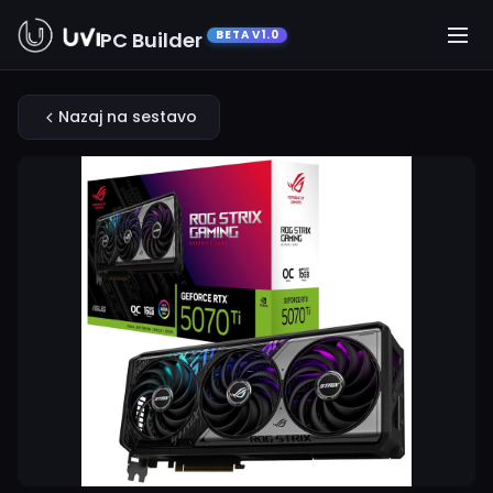
PC Builder
BETA V1.0
Nazaj na sestavo