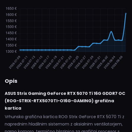
Opis
ASUS Strix Gaming GeForce RTX 5070 Ti 16G GDDR7 OC
(ROG-STRIX-RTX5070TI-O16G-GAMING) grafična
kartica
Vrhunska grafična kartica ROG Strix GeForce RTX 5070 Ti z
naprednim hladilnim sistemom z aksialnim ventilatorjem,
parno komoro, termično blazinico za grafični procesor s