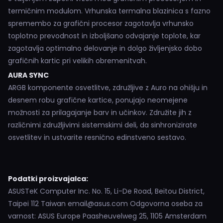
termičnim modulom. Vrhunska termalna blazinica s fazno
spremembo za grafični procesor zagotavlja vrhunsko
toplotno prevodnost in izboljšano odvajanje toplote, kar
zagotavlja optimalno delovanje in dolgo življenjsko dobo
grafičnih kartic pri velikih obremenitvah.
AURA SYNC
ARGB komponente osvetlitve, združljive z Auro na ohišju in
desnem robu grafične kartice, ponujajo neomejene
možnosti za prilagajanje barv in učinkov. Združite jih z
različnimi združljivimi sistemskimi deli, da sinhronizirate
osvetlitev in ustvarite resnično edinstveno sestavo.
Podatki proizvajalca:
ASUSTeK Computer Inc. No. 15, Li-De Road, Beitou District,
Taipei 112 Taiwan email@asus.com Odgovorna oseba za
varnost: ASUS Europe Paasheuvelweg 25, 1105 Amsterdam