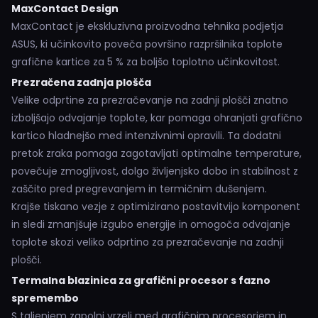
MaxContact Design
MaxContact je ekskluzivna proizvodna tehnika podjetja
ASUS, ki učinkovito poveča površino razpršilnika toplote
grafične kartice za 5 % za boljšo toplotno učinkovitost.
Prezračena zadnja plošča
Velike odprtine za prezračevanje na zadnji plošči znatno
izboljšajo odvajanje toplote, kar pomaga ohranjati grafično
kartico hladnejšo med intenzivnimi opravili. Ta dodatni
pretok zraka pomaga zagotavljati optimalne temperature,
povečuje zmogljivost, dolgo življenjsko dobo in stabilnost z
zaščito pred pregrevanjem in termičnim dušenjem.
Krajše tiskano vezje z optimizirano postavitvijo komponent
in sledi zmanjšuje izgubo energije in omogoča odvajanje
toplote skozi veliko odprtino za prezračevanje na zadnji
plošči.
Termalna blazinica za grafični procesor s fazno
spremembo
S taljenjem zapolni vrzeli med grafičnim procesorjem in