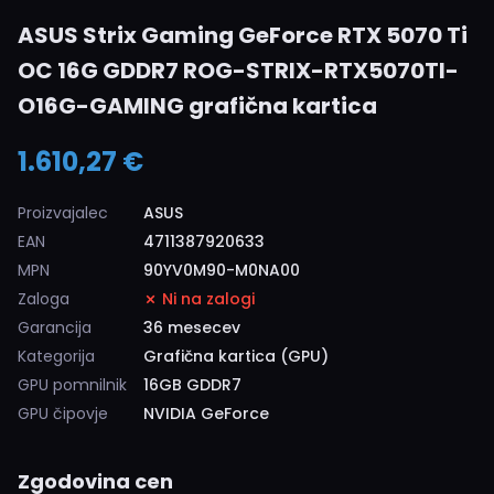
ASUS Strix Gaming GeForce RTX 5070 Ti
OC 16G GDDR7 ROG-STRIX-RTX5070TI-
O16G-GAMING grafična kartica
1.610,27 €
Proizvajalec
ASUS
EAN
4711387920633
MPN
90YV0M90-M0NA00
Zaloga
Ni na zalogi
Garancija
36 mesecev
Kategorija
Grafična kartica (GPU)
GPU pomnilnik
16GB GDDR7
GPU čipovje
NVIDIA GeForce
Zgodovina cen