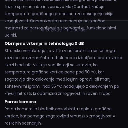
fazno spremembo in zasnovo MaxContact znižuje
temperaturo grafičnega procesorja za doseganje višje
zmogljivosti. Sinhronizacija aure ponuja neskončne
možnosti za personalizacijo z barvami ali funkcionalnimi
© 2026 UVI - PC Builder
učinki.
Obrnjeno vrtenje in tehnologija 0 dB
Stranska ventilatorja se vrtita v nasprotni smeri urinega
kazalca, da zmanjšata turbulenco in izboljšata pretok zraka
skozi hladilnik. Vsi trije ventilatorji se ustavijo, ko
temperatura grafične kartice pade pod 50 °C, kar
zagotavlja tiho delovanje med lažjimi opravili ali manj
zahtevnimi igrami. Nad 55 °C nadaljujejo z delovanjem po
krivulji hitrosti, ki optimizira zmogljivost in raven hrupa.
Parna komora
Parna komora in hladilnik absorbirata toploto grafične
kartice, kar pomaga zagotavljati vrhunsko zmogljivost v
različnih scenarijih.