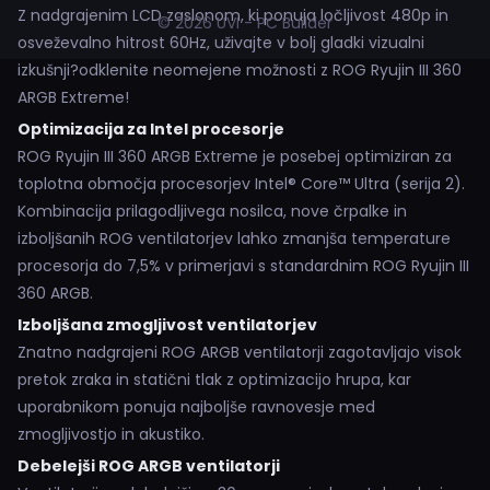
Z nadgrajenim LCD zaslonom, ki ponuja ločljivost 480p in
© 2026 UVI - PC Builder
osveževalno hitrost 60Hz, uživajte v bolj gladki vizualni
izkušnji?odklenite neomejene možnosti z ROG Ryujin III 360
ARGB Extreme!
Optimizacija za Intel procesorje
ROG Ryujin III 360 ARGB Extreme je posebej optimiziran za
toplotna območja procesorjev Intel® Core™ Ultra (serija 2).
Kombinacija prilagodljivega nosilca, nove črpalke in
izboljšanih ROG ventilatorjev lahko zmanjša temperature
procesorja do 7,5% v primerjavi s standardnim ROG Ryujin III
360 ARGB.
Izboljšana zmogljivost ventilatorjev
Znatno nadgrajeni ROG ARGB ventilatorji zagotavljajo visok
pretok zraka in statični tlak z optimizacijo hrupa, kar
uporabnikom ponuja najboljše ravnovesje med
zmogljivostjo in akustiko.
Debelejši ROG ARGB ventilatorji