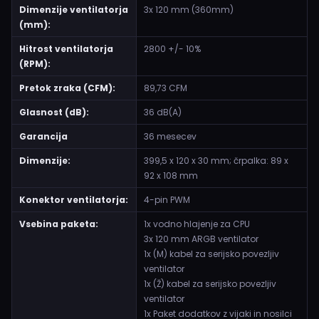
Dimenzije ventilatorja
3x 120 mm (360mm)
(mm):
Hitrost ventilatorja
2800 +/- 10%
(RPM):
Pretok zraka (CFM):
89,73 CFM
Glasnost (dB):
36 dB(A)
Garancija
36 mesecev
Dimenzije:
399,5 x 120 x 30 mm; črpalka: 89 x
92 x 108 mm
Konektor ventilatorja:
4-pin PWM
Vsebina paketa:
1x vodno hlajenje za CPU
3x 120 mm ARGB ventilator
1x (M) kabel za serijsko povezljiv
ventilator
1x (Ž) kabel za serijsko povezljiv
ventilator
1x Paket dodatkov z vijaki in nosilci