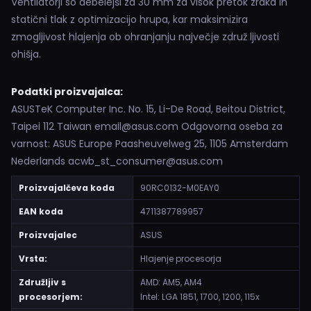
Ventilatorji so debelejši za 30 mm za visok pretok zraka in
statični tlak z optimizacijo hrupa, kar maksimizira
zmogljivost hlajenja ob ohranjanju največje združ ljivosti
ohišja.
Podatki proizvajalca:
ASUSTeK Computer Inc. No. 15, Li-De Road, Beitou District,
Taipei 112 Taiwan email@asus.com Odgovorna oseba za
varnost: ASUS Europe Paasheuvelweg 25, 1105 Amsterdam
Nederlands acwb_st_consumer@asus.com
Proizvajalčeva koda
90RC0132-M0EAY0
EAN koda
4711387789957
Proizvajalec
ASUS
Vrsta:
Hlajenje procesorja
Združljiv s
AMD: AM5, AM4
procesorjem:
Intel: LGA 1851, 1700, 1200, 115x