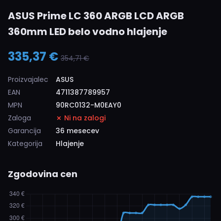
ASUS Prime LC 360 ARGB LCD ARGB
360mm LED belo vodno hlajenje
335,37 €
354,71 €
Proizvajalec
ASUS
EAN
4711387789957
MPN
90RC0132-M0EAY0
Zaloga
Ni na zalogi
Garancija
36 mesecev
Kategorija
Hlajenje
Zgodovina cen