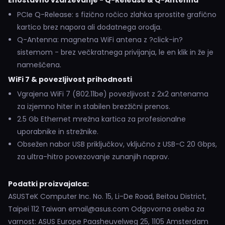
Enostavno vzdrževanje - Q-Release & Q-Antenna
PCIe Q-Release: s fizično ročico zlahka sprostite grafično
kartico brez napora ali dodatnega orodja.
Q-Antenna: magnetna WiFi antena z ?click-in?
sistemom - brez večkratnega privijanja, le en klik in že je
nameščena.
WiFi 7 & povezljivost prihodnosti
Vgrajena WiFi 7 (802.11be) povezljivost z 2x2 antenama
za izjemno hiter in stabilen brezžični prenos.
2.5 Gb Ethernet mrežna kartica za profesionalne
uporabnike in strežnike.
Obsežen nabor USB priključkov, vključno z USB-C 20 Gbps,
za ultra-hitro povezovanje zunanjih naprav.
Podatki proizvajalca:
ASUSTeK Computer Inc. No. 15, Li-De Road, Beitou District,
Taipei 112 Taiwan email@asus.com Odgovorna oseba za
varnost: ASUS Europe Paasheuvelweg 25, 1105 Amsterdam