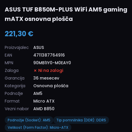
ASUS TUF B850M-PLUS WiFi AM5 gaming
mATX osnovna plošča
221,30 €
Proizvajalec
ASUS
EAN
4711387764916
MPN
90MB1IY0-M0EAY0
Zaloga
Ni na zalogi
Garancija
36 mesecev
Kategorija
Osnovna plošča
Podnožje
AM5
Format
Micro ATX
Vezni nabor
AMD B850
Podnožje (Socket): AM5
Tip pomnilnika (DDR): DDR5
Velikost (Form Factor): Micro-ATX