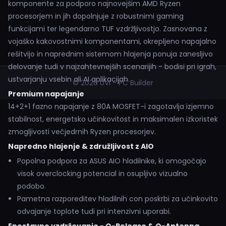
komponente za podporo najnovejšim AMD Ryzen
procesorjem in jih dopolnjuje z robustnimi gaming
funkcijami ter legendarno TUF vzdržljivostjo. Zasnovana z
vojaško kakovostnimi komponentami, okrepljeno napajalno
rešitvijo in naprednim sistemom hlajenja ponuja zanesljivo
delovanje tudi v najzahtevnejših scenarijih - bodisi pri igrah,
ustvarjanju vsebin ali AI aplikacijah.
© 2026 UVI - PC Builder
Premium napajanje
14+2+1 fazno napajanje z 80A MOSFET-i zagotavlja izjemno
stabilnost, energetsko učinkovitost in maksimalen izkoristek
zmogljivosti večjedrnih Ryzen procesorjev.
Napredno hlajenje & združljivost z AIO
Popolna podpora za ASUS AIO hladilnike, ki omogočajo
visok overclocking potencial in osupljivo vizualno
podobo.
Pametna razporeditev hladilnih con poskrbi za učinkovito
odvajanje toplote tudi pri intenzivni uporabi.