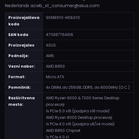
Nederlands acwb_st_consumer@asus.com
Proizvajalčeva
90MB1IY0-M0EAY0
koda
EAN koda
4711387764916
Proizvajalec
ASUS
Podnožje:
AM5
Vezni nabor:
AMD B850
Format:
Micro ATX
Pomnilnik:
4x DIMM, do 256GB, DDR5, do 8000MHz (O.C.)
Razširitvena
AMD Ryzen 9000 & 7000 Series Desktop
mesta:
procesorji
1x PCIe 5.0 x16 (podpira x16 mode)
AMD Ryzen 8000 Desktop procesorji
1x PCIe 4.0 x16 (podpira x8/x4 mode)
AMD B850 Chipset
1x PCIe 4.0 x1