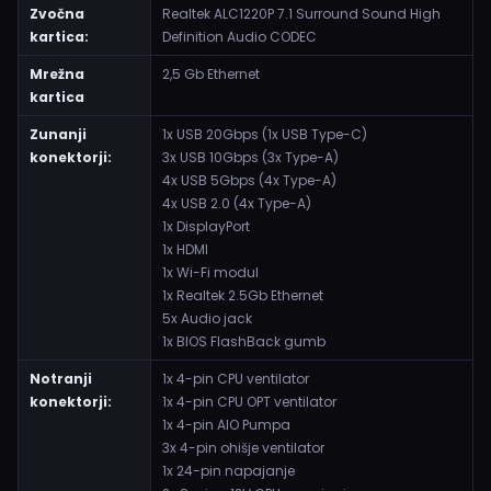
Zvočna
Realtek ALC1220P 7.1 Surround Sound High
kartica:
Definition Audio CODEC
Mrežna
2,5 Gb Ethernet
kartica
Zunanji
1x USB 20Gbps (1x USB Type-C)
konektorji:
3x USB 10Gbps (3x Type-A)
4x USB 5Gbps (4x Type-A)
4x USB 2.0 (4x Type-A)
1x DisplayPort
1x HDMI
1x Wi-Fi modul
1x Realtek 2.5Gb Ethernet
5x Audio jack
1x BIOS FlashBack gumb
Notranji
1x 4-pin CPU ventilator
konektorji:
1x 4-pin CPU OPT ventilator
1x 4-pin AIO Pumpa
3x 4-pin ohišje ventilator
1x 24-pin napajanje