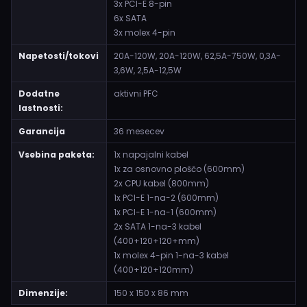
3x PCI-E 8-pin
6x SATA
3x molex 4-pin
Napetosti/tokovi
20A-120W, 20A-120W, 62,5A-750W, 0,3A-
3,6W, 2,5A-12,5W
Dodatne
aktivni PFC
lastnosti:
Garancija
36 mesecev
Vsebina paketa:
1x napajalni kabel
1x za osnovno ploščo (600mm)
2x CPU kabel (800mm)
1x PCI-E 1-na-2 (600mm)
1x PCI-E 1-na-1 (600mm)
2x SATA 1-na-3 kabel
(400+120+120+mm)
1x molex 4-pin 1-na-3 kabel
(400+120+120mm)
Dimenzije:
150 x 150 x 86 mm