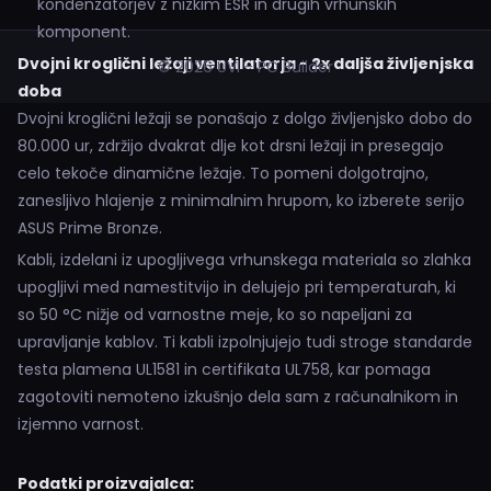
kondenzatorjev z nizkim ESR in drugih vrhunskih
komponent.
Dvojni kroglični ležaji ventilatorja - 2x daljša življenjska
© 2026 UVI - PC Builder
doba
Dvojni kroglični ležaji se ponašajo z dolgo življenjsko dobo do
80.000 ur, zdržijo dvakrat dlje kot drsni ležaji in presegajo
celo tekoče dinamične ležaje. To pomeni dolgotrajno,
zanesljivo hlajenje z minimalnim hrupom, ko izberete serijo
ASUS Prime Bronze.
Kabli, izdelani iz upogljivega vrhunskega materiala so zlahka
upogljivi med namestitvijo in delujejo pri temperaturah, ki
so 50 °C nižje od varnostne meje, ko so napeljani za
upravljanje kablov. Ti kabli izpolnjujejo tudi stroge standarde
testa plamena UL1581 in certifikata UL758, kar pomaga
zagotoviti nemoteno izkušnjo dela sam z računalnikom in
izjemno varnost.
Podatki proizvajalca: