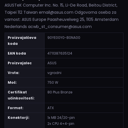
ASUSTeK Computer Inc. No. 15, Li-De Road, Beitou District,
Taipei 112 Taiwan email@asus.com Odgovorna oseba za
varnost: ASUS Europe Paasheuvelweg 25, 1105 Amsterdam
Nederlands acwb_st_consumer@asus.com
Proizvajalčeva
90YE00Y0-B0NA00
koda
EAN koda
4711387635124
Proizvajalec
ASUS
Vrsta:
vgradni
Moč:
750 W
Certifikat
80 Plus Bronze
učinkovitosti:
Format:
ATX
Konektorji:
1x MB 24/20-pin
2x CPU 4+4-pin