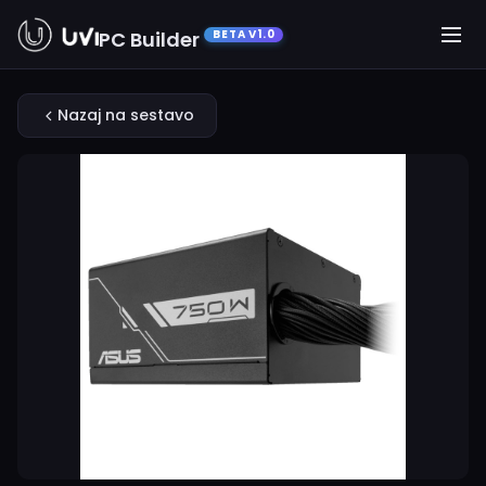
PC Builder
BETA V1.0
Nazaj na sestavo