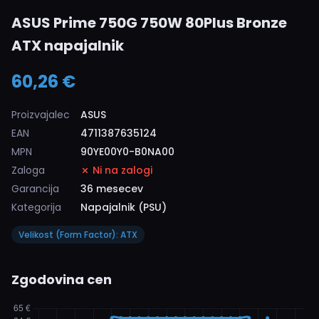
ASUS Prime 750G 750W 80Plus Bronze
ATX napajalnik
60,26 €
Proizvajalec
ASUS
EAN
4711387635124
MPN
90YE00Y0-B0NA00
Zaloga
Ni na zalogi
Garancija
36 mesecev
Kategorija
Napajalnik (PSU)
Velikost (Form Factor): ATX
Zgodovina cen