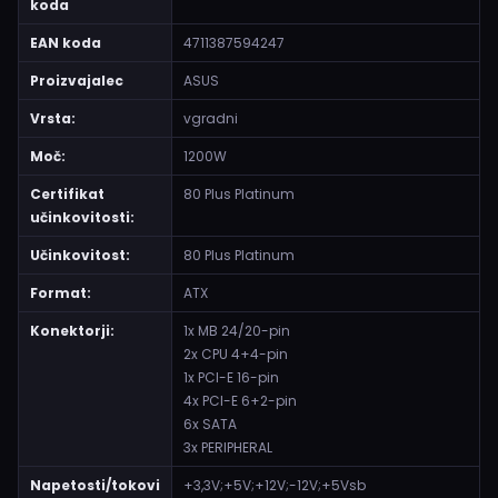
koda
EAN koda
4711387594247
Proizvajalec
ASUS
Vrsta:
vgradni
Moč:
1200W
Certifikat
80 Plus Platinum
učinkovitosti:
Učinkovitost:
80 Plus Platinum
Format:
ATX
Konektorji:
1x MB 24/20-pin
2x CPU 4+4-pin
1x PCI-E 16-pin
4x PCI-E 6+2-pin
6x SATA
3x PERIPHERAL
Napetosti/tokovi
+3,3V;+5V;+12V;-12V;+5Vsb