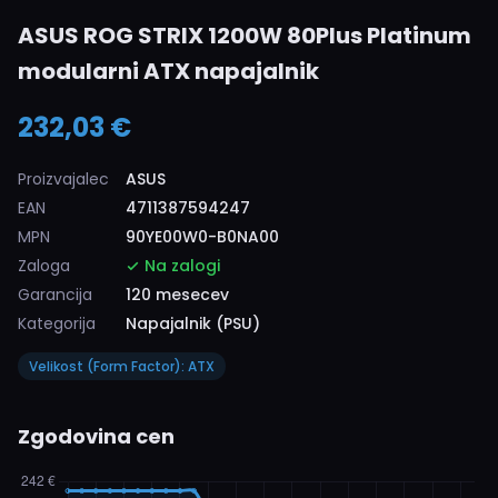
ASUS ROG STRIX 1200W 80Plus Platinum
modularni ATX napajalnik
232,03 €
Proizvajalec
ASUS
EAN
4711387594247
MPN
90YE00W0-B0NA00
Zaloga
Na zalogi
Garancija
120 mesecev
Kategorija
Napajalnik (PSU)
Velikost (Form Factor): ATX
Zgodovina cen