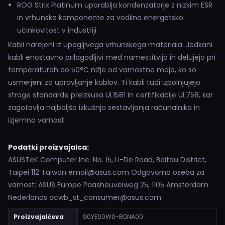
ROG Strix Platinum uporablja kondenzatorje z nizkim ESR
in vrhunske komponente za vodilno energetsko
učinkovitost v industriji.
Kabli narejeni iz upogljivega vrhunskega materiala. Jedkani
kabli enostavno prilagodljivi med namestitvijo in delujejo pri
temperaturah do 50°C nižje od varnostne meje, ko so
usmerjeni za upravljanje kablov. Ti kabli tudi izpolnjujejo
stroge standarde preizkusa UL1581 in certifikacije UL758, kar
zagotavlja najboljšo izkušnjo sestavljanja računalnika in
izjemno varnost.
Podatki proizvajalca:
ASUSTeK Computer Inc. No. 15, Li-De Road, Beitou District,
Taipei 112 Taiwan email@asus.com Odgovorna oseba za
varnost: ASUS Europe Paasheuvelweg 25, 1105 Amsterdam
Nederlands acwb_st_consumer@asus.com
Proizvajalčeva
90YE00W0-B0NA00