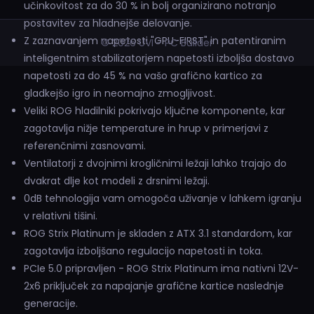
učinkovitost za do 30 % in bolj organizirano notranjo
postavitev za hladnejše delovanje.
Z zaznavanjem napetosti "GPU-FIRST" in patentiranim
© 2026 UVI - PC Builder
inteligentnim stabilizatorjem napetosti izboljša dostavo
napetosti za do 45 % na vašo grafično kartico za
gladkejšo igro in neomajno zmogljivost.
Veliki ROG hladilniki pokrivajo ključne komponente, kar
zagotavlja nižje temperature in hrup v primerjavi z
referenčnimi zasnovami.
Ventilatorji z dvojnimi krogličnimi ležaji lahko trajajo do
dvakrat dlje kot modeli z drsnimi ležaji.
0dB tehnologija vam omogoča uživanje v lahkem igranju
v relativni tišini.
ROG Strix Platinum je skladen z ATX 3.1 standardom, kar
zagotavlja izboljšano regulacijo napetosti in toka.
PCIe 5.0 pripravljen - ROG Strix Platinum ima nativni 12V-
2x6 priključek za napajanje grafične kartice naslednje
generacije.