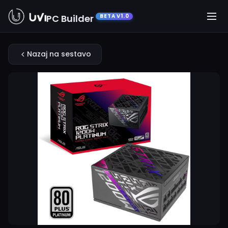
PC Builder
BETA V1.0
Nazaj na sestavo