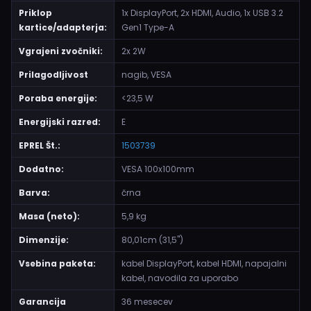
Priklop
1x DisplayPort, 2x HDMI, Audio, 1x USB 3.2
kartice/adapterja:
Gen1 Type-A
Vgrajeni zvočniki:
2x 2W
Prilagodljivost
nagib, VESA
Poraba energije:
<23,5 W
Energijski razred:
E
EPREL Št.:
1503739
Dodatno:
VESA 100x100mm
Barva:
črna
Masa (neto):
5,9 kg
Dimenzije:
80,01cm (31,5")
Vsebina paketa:
kabel DisplayPort, kabel HDMI, napajalni
kabel, navodila za uporabo
Garancija
36 mesecev