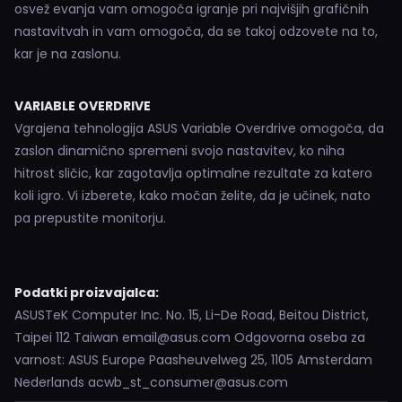
osvež evanja vam omogoča igranje pri najvišjih grafičnih
nastavitvah in vam omogoča, da se takoj odzovete na to,
kar je na zaslonu.
VARIABLE OVERDRIVE
Vgrajena tehnologija ASUS Variable Overdrive omogoča, da
zaslon dinamično spremeni svojo nastavitev, ko niha
hitrost sličic, kar zagotavlja optimalne rezultate za katero
koli igro. Vi izberete, kako močan želite, da je učinek, nato
pa prepustite monitorju.
Podatki proizvajalca:
ASUSTeK Computer Inc. No. 15, Li-De Road, Beitou District,
Taipei 112 Taiwan email@asus.com Odgovorna oseba za
varnost: ASUS Europe Paasheuvelweg 25, 1105 Amsterdam
Nederlands acwb_st_consumer@asus.com