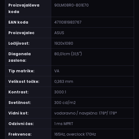
Proizvajalčeva
90LM08R0-B01E70
koda
EAN koda
4711081983767
Proizvajalec
ASUS
Ločljivost:
1920x1080
Diagonala
80,01cm (31,5")
zaslona:
Tip matrike:
VA
Velikost točke:
0,363 mm
Kontrast:
3000:1
Svetilnost:
300 cd/m2
Vidni kot:
vodoravno / navpično: 178°/ 178°
Odzivni čas:
1 ms MPRT
Frekvenca:
165Hz, overclock 170Hz