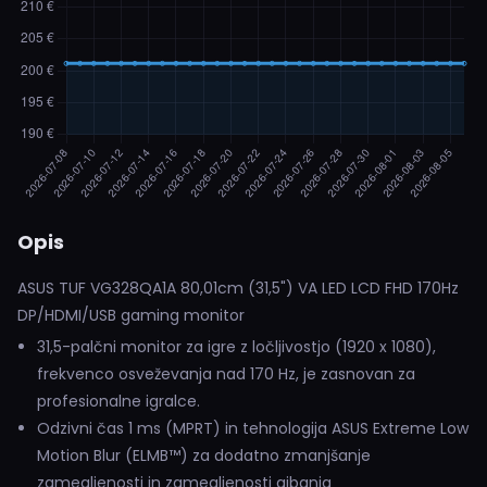
Opis
ASUS TUF VG328QA1A 80,01cm (31,5") VA LED LCD FHD 170Hz
DP/HDMI/USB gaming monitor
31,5-palčni monitor za igre z ločljivostjo (1920 x 1080),
frekvenco osveževanja nad 170 Hz, je zasnovan za
profesionalne igralce.
Odzivni čas 1 ms (MPRT) in tehnologija ASUS Extreme Low
Motion Blur (ELMB™) za dodatno zmanjšanje
zamegljenosti in zamegljenosti gibanja