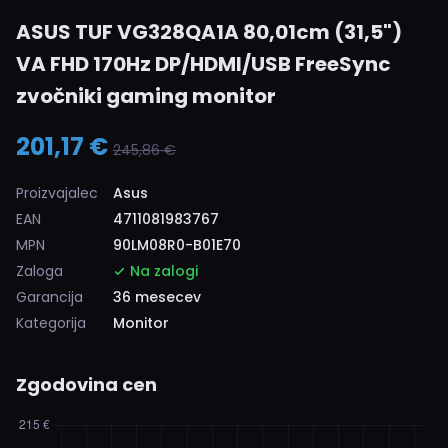
ASUS TUF VG328QA1A 80,01cm (31,5")
VA FHD 170Hz DP/HDMI/USB FreeSync
zvočniki gaming monitor
201,17 €
245,86 €
Proizvajalec
Asus
EAN
4711081983767
MPN
90LM08R0-B01E70
Zaloga
Na zalogi
Garancija
36 mesecev
Kategorija
Monitor
Zgodovina cen