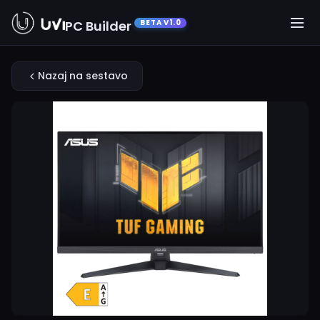
PC Builder
BETA V1.0
Nazaj na sestavo