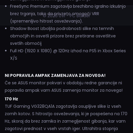
FreeSync Premium zagotavlja brezhibno igralno izkušnjo
brez trganja, tako da privzeto omogoči VRR
© 2026 UVI - PC Builder
(spremenljivo hitrost osveževanja).
Shadow Boost izboljša podrobnosti slike na temnih
območjih in osvetli prizore brez pretirane osvetlitve
svetlih območij
Full HD (1920 X 1080) @ 120Hz izhod na PS5 in Xbox Series
X/S
NI POPRAVILA AMPAK ZAMENJAVA ZA NOVEGA!
Če se ASUS monitor pokvari v obdobju redne garancije ni
popravila ampak vam ASUS zamenja monitor za novega!
170 Hz
TUF Gaming VG328QA1A zagotavlja osupljive slike iz vseh
zornih kotov. S hitrostjo osveževanja, ki je pospešena na 170
Hz, skoraj da brez zamika in zamegljenost gibanja, kar vam
zagotovi prednost v vseh vrstah iger. Ultrahitra stopnja