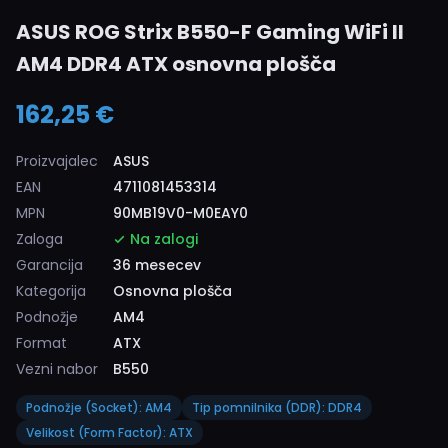
ASUS ROG Strix B550-F Gaming WiFi II
AM4 DDR4 ATX osnovna plošča
162,25 €
Proizvajalec
ASUS
EAN
4711081453314
MPN
90MB19V0-M0EAY0
Zaloga
Na zalogi
Garancija
36 mesecev
Kategorija
Osnovna plošča
Podnožje
AM4
Format
ATX
Vezni nabor
B550
Podnožje (Socket): AM4
Tip pomnilnika (DDR): DDR4
Velikost (Form Factor): ATX