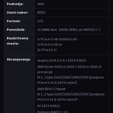
Podnožje:
AM4
Vezni nabor:
B550
Format:
ATX
Pomnilnik:
4x DIMM, Max. 128GB, DDR4, do 4800(O.C.)
Razširitvena
1x PCIe 4.0 x16 SafeSlot x16
mesta:
1x PCIe 3.0 x16 x4
3x PCIe 3.0 x1
Shranjevanje:
skupno 2x M.2 in 6 x SATA 6Gb/s
AMD Ryzen 5000 in 3000 / 5000 in 4000 G
procesorji
M.2_1 type 2242/2260/2280/22110 (podpora
PCIe 4.0 x4 & SATA načini)
AMD B550 Chipset:
M.2_2 type 2242/2260/2280/22110 (podpora
PCIe 3.0 x4 & SATA načini)*
6x SATA 6Gb/s
Podpora RAID 0, 1, 10