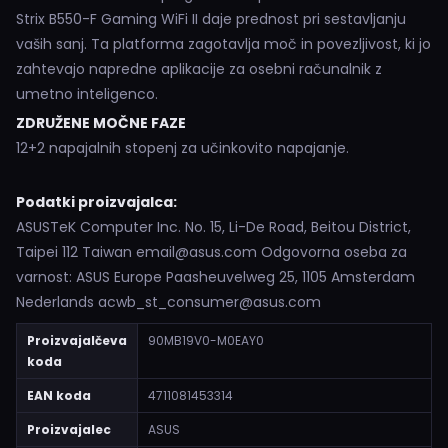
Strix B550-F Gaming WiFi II daje prednost pri sestavljanju
vaših sanj. Ta platforma zagotavlja moč in povezljivost, ki jo
zahtevajo napredne aplikacije za osebni računalnik z
umetno inteligenco.
ZDRUŽENE MOČNE FAZE
12+2 napajalnih stopenj za učinkovito napajanje.
Podatki proizvajalca:
ASUSTeK Computer Inc. No. 15, Li-De Road, Beitou District,
Taipei 112 Taiwan email@asus.com Odgovorna oseba za
varnost: ASUS Europe Paasheuvelweg 25, 1105 Amsterdam
Nederlands acwb_st_consumer@asus.com
Proizvajalčeva
90MB19V0-M0EAY0
koda
EAN koda
4711081453314
Proizvajalec
ASUS