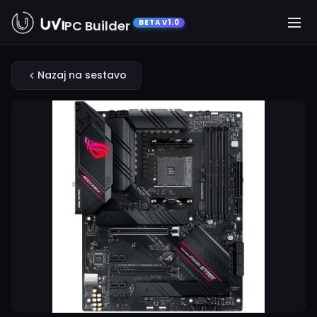
PC Builder
BETA V1.0
Nazaj na sestavo