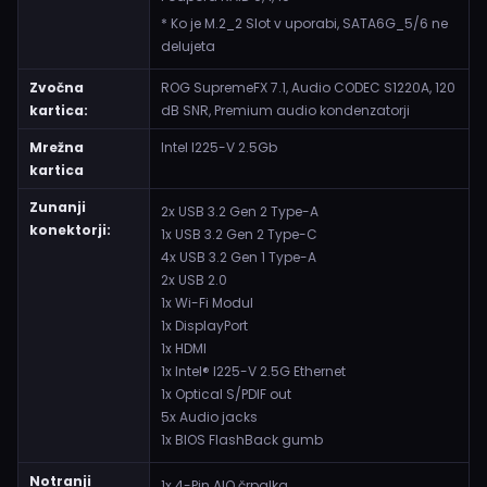
* Ko je M.2_2 Slot v uporabi, SATA6G_5/6 ne
delujeta
Zvočna
ROG SupremeFX 7.1, Audio CODEC S1220A, 120
kartica:
dB SNR, Premium audio kondenzatorji
Mrežna
Intel I225-V 2.5Gb
kartica
Zunanji
2x USB 3.2 Gen 2 Type-A
konektorji:
1x USB 3.2 Gen 2 Type-C
4x USB 3.2 Gen 1 Type-A
2x USB 2.0
1x Wi-Fi Modul
1x DisplayPort
1x HDMI
1x Intel® I225-V 2.5G Ethernet
1x Optical S/PDIF out
5x Audio jacks
1x BIOS FlashBack gumb
Notranji
1x 4-Pin AIO črpalka