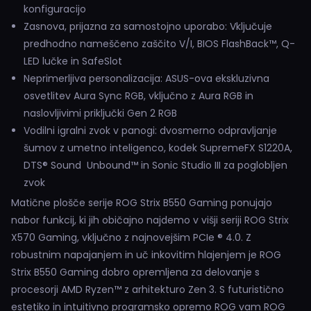
konfiguracijo
Zasnova, prijazna za samostojno uporabo: Vključuje
predhodno nameščeno zaščito V/I, BIOS FlashBack™, Q-
LED lučke in SafeSlot
Neprimerljiva personalizacija: ASUS-ova ekskluzivna
osvetlitev Aura Sync RGB, vključno z Aura RGB in
naslovljivimi priključki Gen 2 RGB
Vodilni igralni zvok v panogi: dvosmerno odpravljanje
šumov z umetno inteligenco, kodek SupremeFX S1220A,
DTS® Sound Unbound™ in Sonic Studio III za poglobljen
zvok
Matične plošče serije ROG Strix B550 Gaming ponujajo
nabor funkcij, ki jih običajno najdemo v višji seriji ROG Strix
X570 Gaming, vključno z najnovejšim PCIe ® 4.0. Z
robustnim napajanjem in uč inkovitim hlajenjem je ROG
Strix B550 Gaming dobro opremljena za delovanje s
procesorji AMD Ryzen™ z arhitekturo Zen 3. S futuristično
estetiko in intuitivno programsko opremo ROG vam ROG