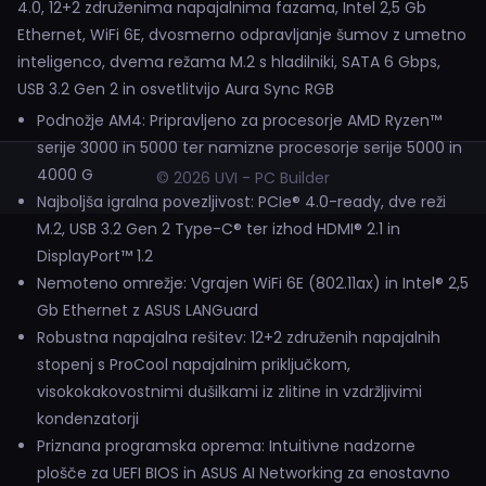
4.0, 12+2 združenima napajalnima fazama, Intel 2,5 Gb
Ethernet, WiFi 6E, dvosmerno odpravljanje šumov z umetno
inteligenco, dvema režama M.2 s hladilniki, SATA 6 Gbps,
USB 3.2 Gen 2 in osvetlitvijo Aura Sync RGB
Podnožje AM4: Pripravljeno za procesorje AMD Ryzen™
serije 3000 in 5000 ter namizne procesorje serije 5000 in
4000 G
© 2026 UVI - PC Builder
Najboljša igralna povezljivost: PCIe® 4.0-ready, dve reži
M.2, USB 3.2 Gen 2 Type-C® ter izhod HDMI® 2.1 in
DisplayPort™ 1.2
Nemoteno omrežje: Vgrajen WiFi 6E (802.11ax) in Intel® 2,5
Gb Ethernet z ASUS LANGuard
Robustna napajalna rešitev: 12+2 združenih napajalnih
stopenj s ProCool napajalnim priključkom,
visokokakovostnimi dušilkami iz zlitine in vzdržljivimi
kondenzatorji
Priznana programska oprema: Intuitivne nadzorne
plošče za UEFI BIOS in ASUS AI Networking za enostavno