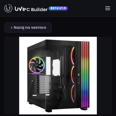
PC Builder
BETA V1.0
Nazaj na sestavo