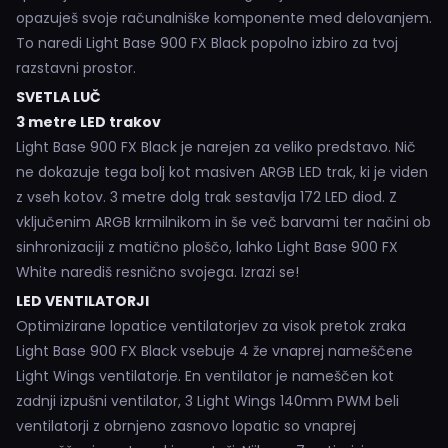
opazuješ svoje računalniške komponente med delovanjem.
To naredi Light Base 900 FX Black popolno izbiro za tvoj
razstavni prostor.
SVETLA LUČ
3 metre LED trakov
Light Base 900 FX Black je narejen za veliko predstavo. Nič
ne dokazuje tega bolj kot masiven ARGB LED trak, ki je viden
z vseh kotov. 3 metre dolg trak sestavlja 172 LED diod. Z
vključenim ARGB krmilnikom in še več barvami ter načini ob
sinhronizaciji z matično ploščo, lahko Light Base 900 FX
White narediš resnično svojega. Izrazi se!
LED VENTILATORJI
Optimizirane lopatice ventilatorjev za visok pretok zraka
Light Base 900 FX Black vsebuje 4 že vnaprej nameščene
Light Wings ventilatorje. En ventilator je nameščen kot
zadnji izpušni ventilator, 3 Light Wings 140mm PWM beli
ventilatorji z obrnjeno zasnovo lopatic so vnaprej