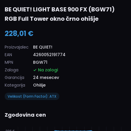
BE QUIET! LIGHT BASE 900 FX (BGW71)
RGB Full Tower okno črno ohišje
228,01 €
Proizvajalec
BE QUIET!
EAN
4260052191774
MPN
BGW71
Zaloga
Na zalogi
Garancija
24 mesecev
Kategorija
Ohišje
Velikost (Form Factor): ATX
Zgodovina cen