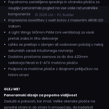
Popolnoma zastekljena sprednja in stranska plošča za
osupljiv panoramski pogled na vse vaše računalniške
komponente
© 2026 UVI - PC Builder
Impresivna osvetlitev z vseh kotov z masivnim ARGB LED
trakom
4 Light Wings 140mm PWM črni ventilatorji za visok
pretok zraka in tiho delovanje
Lahko se preklopi v obrnjen ali vodoraven položaj v nekaj
sekundah zaradi intuitivnega ravnanja
Dodatno prostorna zasnova za do dva 420mm
radiatorja hkrati in E-ATX matično ploščo
Podpora za matične plošče z dizajnom priključkov na
hrbtni strani
GLEJ ME!
Panoramski dizajn za popolno vidljivost
Zaslužiš si pokazati, kar imaš. Velike okenske plošče na
sprednji strani in ob strani ti omogočajo, da kadarkoli