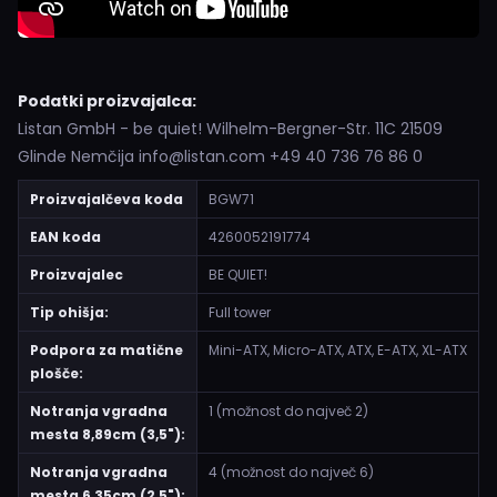
Podatki proizvajalca:
Listan GmbH - be quiet! Wilhelm-Bergner-Str. 11C 21509
Glinde Nemčija info@listan.com +49 40 736 76 86 0
Proizvajalčeva koda
BGW71
EAN koda
4260052191774
Proizvajalec
BE QUIET!
Tip ohišja:
Full tower
Podpora za matične
Mini-ATX, Micro-ATX, ATX, E-ATX, XL-ATX
plošče:
Notranja vgradna
1 (možnost do največ 2)
mesta 8,89cm (3,5"):
Notranja vgradna
4 (možnost do največ 6)
mesta 6,35cm (2,5"):