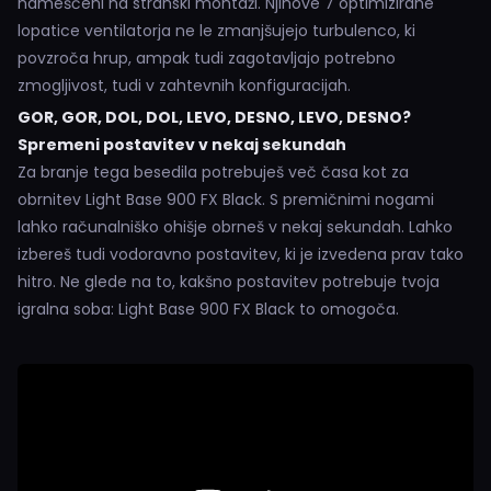
nameščeni na stranski montaži. Njihove 7 optimizirane
lopatice ventilatorja ne le zmanjšujejo turbulenco, ki
povzroča hrup, ampak tudi zagotavljajo potrebno
zmogljivost, tudi v zahtevnih konfiguracijah.
GOR, GOR, DOL, DOL, LEVO, DESNO, LEVO, DESNO?
Spremeni postavitev v nekaj sekundah
Za branje tega besedila potrebuješ več časa kot za
obrnitev Light Base 900 FX Black. S premičnimi nogami
lahko računalniško ohišje obrneš v nekaj sekundah. Lahko
izbereš tudi vodoravno postavitev, ki je izvedena prav tako
hitro. Ne glede na to, kakšno postavitev potrebuje tvoja
igralna soba: Light Base 900 FX Black to omogoča.