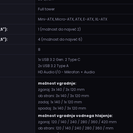
Full tower
Mini-ATX, Micro-ATX, ATX, E-ATX, XL-ATX
5"):
1 (možnost do največ 2)
5"):
4 (možnost do največ 6)
8
1x USB 3.2 Gen. 2 Type C
2x USB 3.2 Type A
HD Audio I/O - Mikrofon + Audio
možnost vgradnje:
zgoraj: 3x 140 / 3x 120 mm
ob strani: 3x 140 / 3x 120 mm
zadaj: 1x 140 / 1x 120 mm
spodaj: 3x 140 / 3x 120 mm
možnost vgradnje vodnega hlajenja:
zgoraj: 120 / 140 / 240 / 280 / 360 / 420 mm
ob strani: 120 / 140 / 240 / 280 / 360 / mm