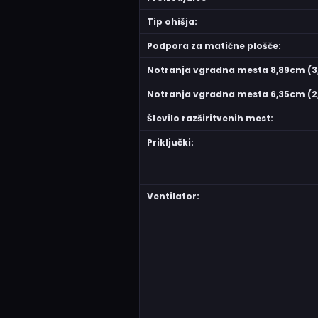
Tip ohišja:
Podpora za matične plošče:
Notranja vgradna mesta 8,89cm (3,
Notranja vgradna mesta 6,35cm (2,
Število razširitvenih mest:
Priključki:
Ventilator: