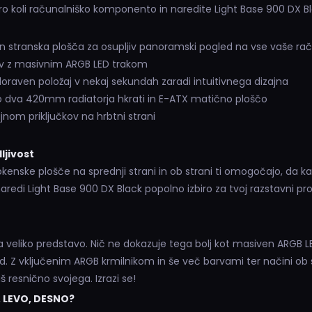
ero koli računalniško komponento in naredite Light Base 900 DX Bl
n stranska plošča za osupljiv panoramski pogled na vse vaše r
ov z masivnim ARGB LED trakom
doraven položaj v nekaj sekundah zaradi intuitivnega dizajna
 dva 420mm radiatorja hkrati in E-ATX matično ploščo
nom priključkov na hrbtni strani
ljivost
e okenske plošče na sprednji strani in ob strani ti omogočajo, da 
i Light Base 900 DX Black popolno izbiro za tvoj razstavni pro
 veliko predstavo. Nič ne dokazuje tega bolj kot masiven ARGB LED
od. Z vključenim ARGB krmilnikom in še več barvami ter načini ob 
 resnično svojega. Izrazi se!
, LEVO, DESNO?