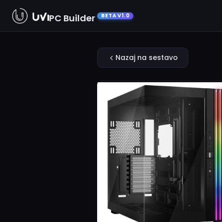
PC Builder
BETA V1.0
Nazaj na sestavo