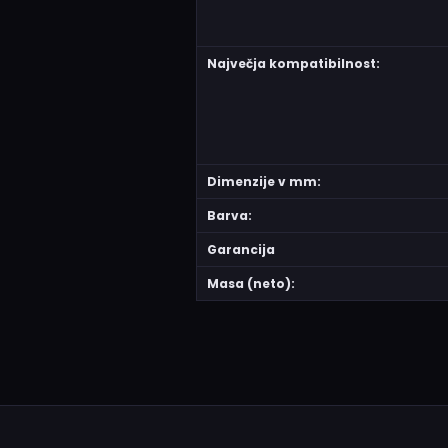
Največja kompatibilnost:
Dimenzije v mm:
Barva:
Garancija
Masa (neto):