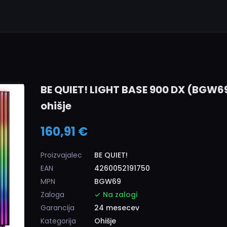
BE QUIET! LIGHT BASE 900 DX (BGW69
ohišje
160,91 €
Proizvajalec
BE QUIET!
EAN
4260052191750
MPN
BGW69
Zaloga
Na zalogi
Garancija
24 mesecev
Kategorija
Ohišje