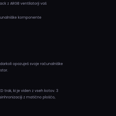
ack z ARGB ventilatorji vaš
ačunalniške komponente
kadarkoli opazuješ svoje računalniške
stor.
 trak, ki je viden z vseh kotov. 3
sinhronizaciji z matično ploščo,