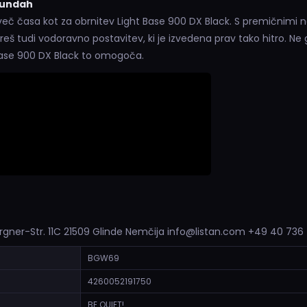
kundah
več časa kot za obrnitev Light Base 900 DX Black. S premičnimi 
eš tudi vodoravno postavitev, ki je izvedena prav tako hitro. Ne
 Base 900 DX Black to omogoča.
rgner-Str. 11C 21509 Glinde Nemčija info@listan.com +49 40 736
BGW69
4260052191750
BE QUIET!