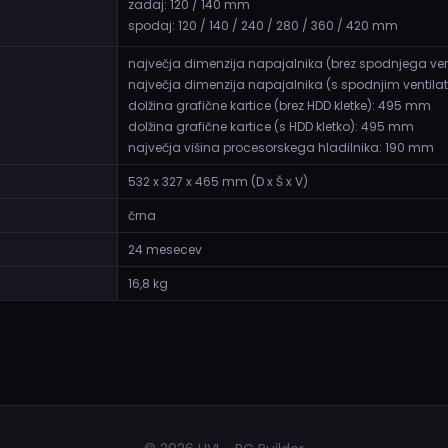
zadaj: 120 / 140 mm
spodaj: 120 / 140 / 240 / 280 / 360 / 420 mm
največja dimenzija napajalnika (brez spodnjega ven
največja dimenzija napajalnika (s spodnjim ventil
dolžina grafične kartice (brez HDD kletke): 495 mm
dolžina grafične kartice (s HDD kletko): 495 mm
največja višina procesorskega hladilnika: 190 mm
532 x 327 x 465 mm (D x Š x V)
črna
24 mesecev
16,8 kg