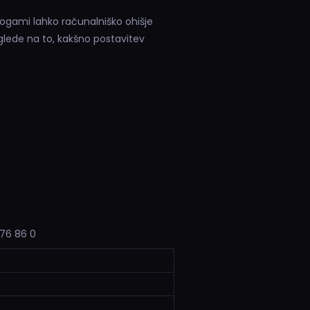
nogami lahko računalniško ohišje
 glede na to, kakšno postavitev
 76 86 0