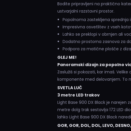
Bodite pripravljeni na praktično kat
ustvarjalni razstavni prostor.
Popolnoma zastekljena sprednja i
Impresivna osvetlitev z vseh kot
Lahko se preklopi v obrnjen ali vo
Dodatno prostorna zasnova za do
Podpora za matične plošče z dizaj
GLEJ ME!
Panoramski dizajn za popolno vid
Zaslužiš si pokazati, kar imaš. Velik
komponente med delovanjem. To nared
SVETLA LUČ
3 metre LED trakov
Light Base 900 DX Black je narejen za
metre dolg trak sestavlja 172 LED di
lahko Light Base 900 DX Black narediš
GOR, GOR, DOL, DOL, LEVO, DESNO