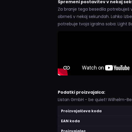
Spremeni postavitev v nekaj se
Za branje tega besedila potrebuješ 
obrneš v nekaj sekundah. Lahko izber
potrebuje tvoja igralna soba: Light
Podatki proizvajalca:
Listan GmbH - be quiet! Wilhelm-Be
Proizvajalčeva koda
EAN koda
Proizvajalec