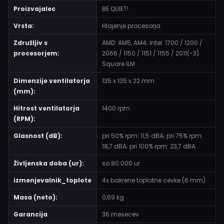
Proizvajalec
BE QUIET!
Vrsta:
Hlajenje procesorja
Združljiv s
AMD: AM5, AM4; Intel: 1700 / 1200 /
procesorjem:
2066 / 1150 / 1151 / 1155 / 2011(-3)
Square ILM
Dimenzije ventilatorja
135 x 135 x 22 mm
(mm):
Hitrost ventilatorja
1400 rpm
(RPM):
Glasnost (dB):
pri 50% rpm: 11,5 dBA; pri 75% rpm:
18,7 dBA; pri 100% rpm: 23,7 dBA
Življenska doba (ur):
so 80.000 ur
izmenjevalnik_toplote
4x bakrene toplotne cevke (6 mm)
Masa (neto):
0,69 kg
Garancija
36 mesecev