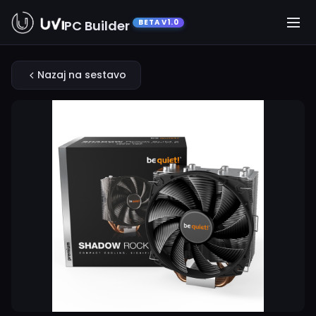
PC Builder
BETA V1.0
Nazaj na sestavo