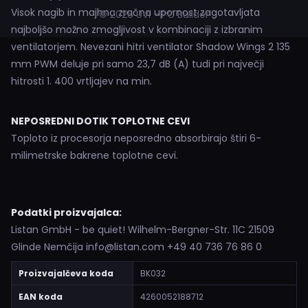
Visok nagib in majhna zračna upornost zagotavljata
© 2026 UVI - PC Builder
najboljšo možno zmogljivost v kombinaciji z izbranim
ventilatorjem. Nevezani hitri ventilator Shadow Wings 2 135
mm PWM deluje pri samo 23,7 dB (A) tudi pri največji
hitrosti 1. 400 vrtljajev na min.
NEPOSREDNI DOTIK TOPLOTNE CEVI
Toploto iz procesorja neposredno absorbirajo štiri 6-
milimetrske bakrene toplotne cevi.
Podatki proizvajalca:
Listan GmbH - be quiet! Wilhelm-Bergner-Str. 11C 21509
Glinde Nemčija info@listan.com +49 40 736 76 86 0
Proizvajalčeva koda
BK032
EAN koda
4260052188712