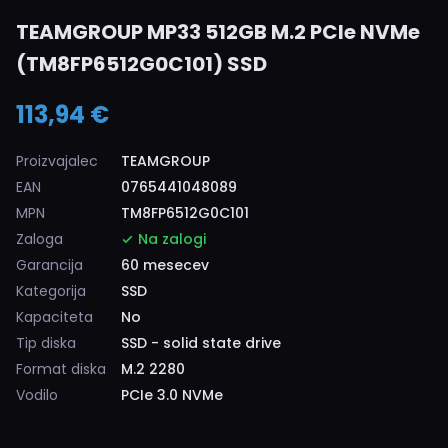
TEAMGROUP MP33 512GB M.2 PCIe NVMe
(TM8FP6512G0C101) SSD
113,94 €
Proizvajalec
TEAMGROUP
EAN
0765441048089
MPN
TM8FP6512G0C101
Zaloga
Na zalogi
Garancija
60 mesecev
Kategorija
SSD
Kapaciteta
No
Tip diska
SSD - solid state drive
Format diska
M.2 2280
Vodilo
PCIe 3.0 NVMe