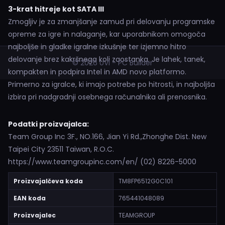
3-krat hitreje kot SATA III
Zmogljiv je za zmanjšanje zamud pri delovanju programske
opreme za igre in nalaganje, kar uporabnikom omogoča
najboljše in gladke igralne izkušnje ter izjemno hitro
delovanje brez kakršnega koli zaostanka. Je lahek, tanek,
© 2026 UVI - PC Builder
kompakten in podpira Intel in AMD novo platformo.
Primerno za igralce, ki imajo potrebe po hitrosti, in najboljša
izbira pri nadgradnji osebnega računalnika ali prenosnika.
Podatki proizvajalca:
Team Group Inc 3F., NO.166, Jian Yi Rd.,Zhonghe Dist. New
Taipei City 23511 Taiwan, R.O.C.
https://www.teamgroupinc.com/en/ (02) 8226-5000
Proizvajalčeva koda
TM8FP6512G0C101
EAN koda
765441048089
Proizvajalec
TEAMGROUP