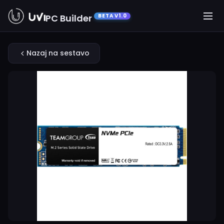
PC Builder
BETA V1.0
Nazaj na sestavo