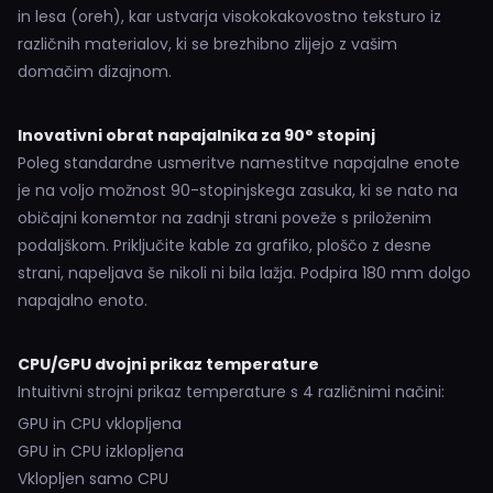
in lesa (oreh), kar ustvarja visokokakovostno teksturo iz
različnih materialov, ki se brezhibno zlijejo z vašim
domačim dizajnom.
Inovativni obrat napajalnika za 90° stopinj
Poleg standardne usmeritve namestitve napajalne enote
je na voljo možnost 90-stopinjskega zasuka, ki se nato na
običajni konemtor na zadnji strani poveže s priloženim
podaljškom. Priključite kable za grafiko, ploščo z desne
strani, napeljava še nikoli ni bila lažja. Podpira 180 mm dolgo
napajalno enoto.
CPU/GPU dvojni prikaz temperature
Intuitivni strojni prikaz temperature s 4 različnimi načini:
GPU in CPU vklopljena
GPU in CPU izklopljena
Vklopljen samo CPU