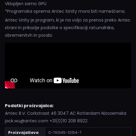
Vklopljen samo GPU
*Programska oprema Antec iUnity mora biti nameščena.
Antec Unity je program, ki je na voljo za prenos preko Antec
strani in prikazije podatke o specifikaciji računalnika,
obremenitvh in porabi.
Podatki proizvajalca:
Antec B.V. Corkstraat 46 3047 AC Rotterdam Nizozemska
jack.wu@antec.com +31(0)10 208 8922
Proizvajalčeva
0-761345-10154-7