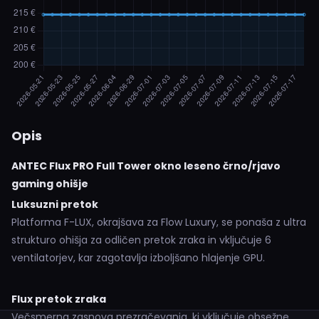
Opis
ANTEC Flux PRO Full Tower okno leseno črno/rjavo
gaming ohišje
Luksuzni pretok
Platforma F-LUX, okrajšava za Flow Luxury, se ponaša z ultra
strukturo ohišja za odličen pretok zraka in vključuje 6
ventilatorjev, kar zagotavlja izboljšano hlajenje GPU.
Flux pretok zraka
Večsmerna zasnova prezračevanja, ki vključuje obsežne