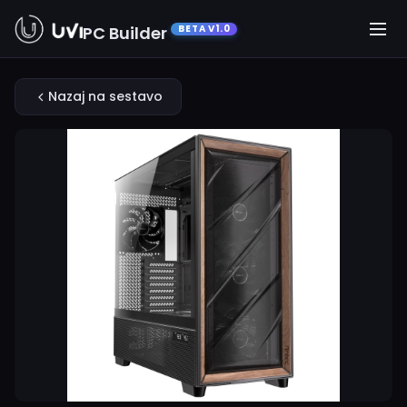
PC Builder
BETA V1.0
Nazaj na sestavo