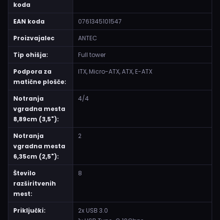
koda
EAN koda
0761345101547
Proizvajalec
ANTEC
Tip ohišja:
Full tower
Podpora za
ITX, Micro-ATX, ATX, E-ATX
matične plošče:
Notranja
4/4
vgradna mesta
8,89cm (3,5"):
Notranja
2
vgradna mesta
6,35cm (2,5"):
Število
8
razširitvenih
mest:
Priključki:
2x USB 3.0