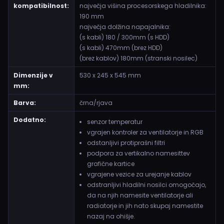
kompatibilnost:
največja višina procesorskega hladilnika:
190 mm
največja dolžina napajalnika:
(s kabli) 180 / 300mm (s HDD)
(s kabli) 470mm (brez HDD)
(brez kablov) 180mm (stranski nosilec)
Dimenzije v
530 x 245 x 545 mm
mm:
Barva:
črna/rjava
Dodatno:
senzor temperatur
vgrajen kontroler za ventilatorje in RGB
odstanljivi protiprašni filtri
podpora za vertikalno namesittev
grafične kartice
vgrajene vezice za urejanje kablov
odstranljivi hladilni nosilci omogočajo,
da na njih namesite ventilatorje ali
radiatorje in jih nato skupaj namestite
nazaj na ohišje.