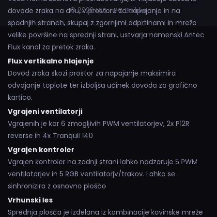
© 2026 UVI - PC Builder
dovode zraka na dnu, v prostoru za napajanje in na
spodnjih straneh, skupaj z zgornjimi odprtinami in mrežo
velike površine na sprednji strani, ustvarja namenski Antec
Flux kanal za pretok zraka.
Flux vertikalno hlajenje
Dovod zraka skozi prostor za napajanje maksimira
odvajanje toplote ter izboljša učinek dovoda za grafično
kartico.
Vgrajeni ventilatorji
Vgrajenih je kar 6 zmogljivih PWM ventilatorjev, 2x P12R
reverse in 4x Tranquil 140
Vgrajen kontroler
Vgrajen kontroler na zadnji strani lahko nadzoruje 5 PWM
ventilatorjev in 5 RGB ventilatorjv/trakov. Lahko se
sinhronizira z osnovno ploščo
Vrhunski les
Sprednja plošča je izdelana iz kombinacije kovinske mreže