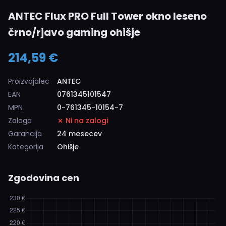
ANTEC Flux PRO Full Tower okno leseno
črno/rjavo gaming ohišje
214,59 €
Proizvajalec
ANTEC
EAN
0761345101547
MPN
0-761345-10154-7
Zaloga
Ni na zalogi
Garancija
24 mesecev
Kategorija
Ohišje
Zgodovina cen