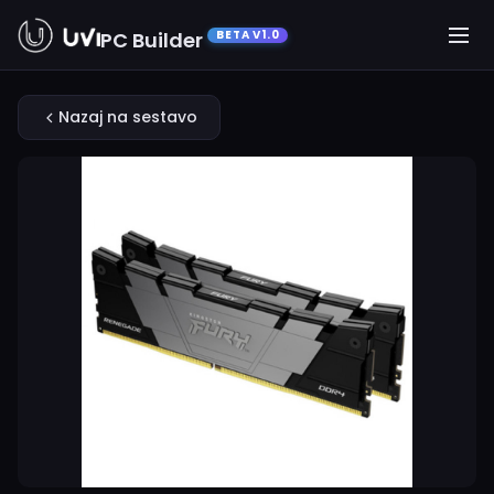
PC Builder
BETA V1.0
Nazaj na sestavo