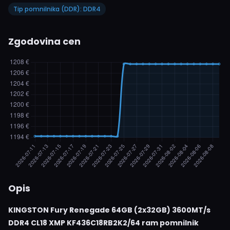
Tip pomnilnika (DDR): DDR4
Zgodovina cen
Opis
KINGSTON Fury Renegade 64GB (2x32GB) 3600MT/s
DDR4 CL18 XMP KF436C18RB2K2/64 ram pomnilnik