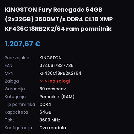
KINGSTON Fury Renegade 64GB
(2x32GB) 3600MT/s DDR4 CL18 XMP
KF436C18RB2K2/64 ram pomnilnik
1.207,67 €
Proizvajalec
KINGSTON
EAN
0740617337785
MPN
KF436C18RB2K2/64
Zaloga
Ni na zalogi
Garancija
60 mesecev
Kategorija
Pomnilnik (RAM)
Tip pomnilnika
DDR4
Kapaciteta
64GB
Takt
3600 MHz
Konfiguracija
Dva modula