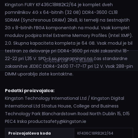
Kingston FURY KF436C18RB2K2/64 je komplet dveh
pomnilnikov 4G x 64-bitnih (32 GB) DDR4-3600 CL18
SDRAM (Synchronous DRAM) 2Rx8, ki temelji na šestnajstih
2G x 8-bitnih FBGA komponentah na modul. Vsak komplet
modulov podpira Intel Extreme Memory Profiles (Intel XMP).
2.0. Skupna kapaciteta kompleta je 64 GB. Vsak modul je bil
testiran za delovanje pri DDR4-3600 pri nizki zakasnitvi 18-
22-22 pri 1,35 V. SPD-ji so programirani na čas standardne
© 2026 UVI - PC Builder
zakasnitve JEDEC DDR4-2400 17-17-17 pri 1,2 V. Vsak 288-pin
DIMM uporablja zlate kontaktne.
Podatki proizvajalca:
Kingston Technology International Ltd / Kingston Digital
International Ltd Stratus House, College and Business
Technology Park Blanchardstown Road North Dublin 15, D15
PEC4 Irska productsafety@kingston.ie
Proizvajalčeva koda
KF436C18RB2K2/64