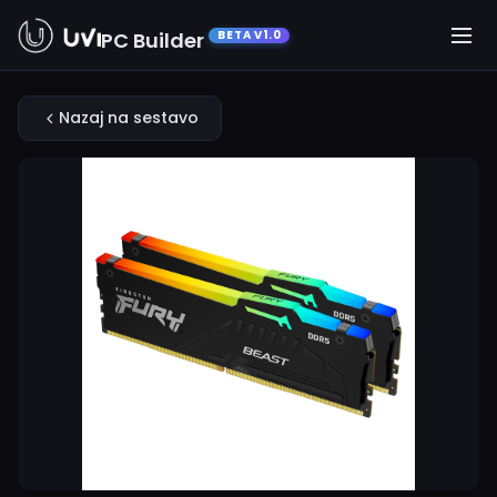
PC Builder
BETA V1.0
Nazaj na sestavo