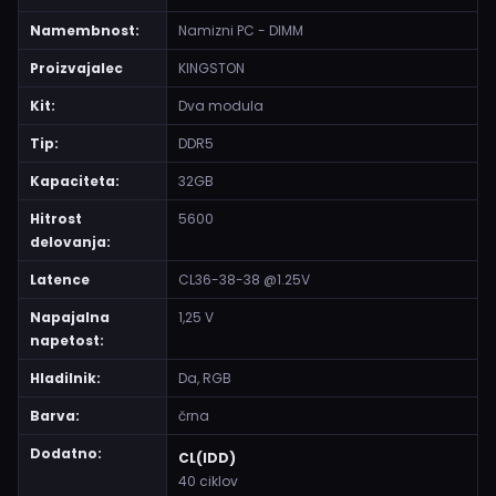
Namembnost:
Namizni PC - DIMM
Proizvajalec
KINGSTON
Kit:
Dva modula
Tip:
DDR5
Kapaciteta:
32GB
Hitrost
5600
delovanja:
Latence
CL36-38-38 @1.25V
Napajalna
1,25 V
napetost:
Hladilnik:
Da, RGB
Barva:
črna
Dodatno:
CL(IDD)
40 ciklov