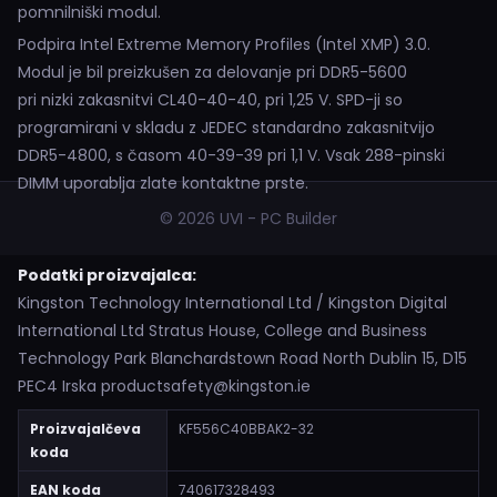
pomnilniški modul.
Podpira Intel Extreme Memory Profiles (Intel XMP) 3.0.
Modul je bil preizkušen za delovanje pri DDR5-5600
pri nizki zakasnitvi CL40-40-40, pri 1,25 V. SPD-ji so
programirani v skladu z JEDEC standardno zakasnitvijo
DDR5-4800, s časom 40-39-39 pri 1,1 V. Vsak 288-pinski
DIMM uporablja zlate kontaktne prste.
© 2026 UVI - PC Builder
Podatki proizvajalca:
Kingston Technology International Ltd / Kingston Digital
International Ltd Stratus House, College and Business
Technology Park Blanchardstown Road North Dublin 15, D15
PEC4 Irska productsafety@kingston.ie
Proizvajalčeva
KF556C40BBAK2-32
koda
EAN koda
740617328493