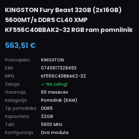
KINGSTON Fury Beast 32GB (2x16GB)
5600MT/s DDR5 CL40 XMP
KF556C40BBAK2-32 RGB ram pomnilnik
563,51 €
Proizvajalec
KINGSTON
EAN
0740617328493
MPN
KF556C40BBAK2-32
Zaloga
Na zalogi
Garancija
60 mesecev
Kategorija
Pomnilnik (RAM)
Tip pomnilnika
DDR5
Kapaciteta
32GB
Takt
5600 MHz
Konfiguracija
Dva modula