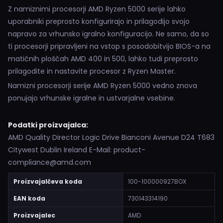
Z namiznimi procesorji AMD Ryzen 5000 serije lahko
uporabniki preprosto konfigurirajo in prilagodijo svojo
napravo za vrhunsko igralno konfiguracijo. Ne samo, da so
ti procesorji pripravljeni na vstop s posodobitvijo BIOS-a na
matičnih ploščah AMD 400 in 500, lahko tudi preprosto
prilagodite in nastavite procesor z Ryzen Master.
Namizni procesorji serije AMD Ryzen 5000 vedno znova
ponujajo vrhunske igralne in ustvarjalne vsebine.
Podatki proizvajalca:
AMD Quality Director Logic Drive Bianconi Avenue D24 T683
Citywest Dublin Ireland E-Mail: product-
compliance@amd.com
Proizvajalčeva koda
100-100000927BOX
EAN koda
730143314190
Proizvajalec
AMD