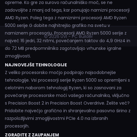
opreme. Ko gre za surovo računalniško moč, se ne
zadovoljite z manj od tega, kar ponujajo namizni procesorji
AMD Ryzen. Poleg tega z namiznimi procesorji AMD Ryzen
5000 serije G dobite najhitrejšo grafiko na svetu v
namiznem procesorju. Procesorji AMD Ryzen 5000 serije z
© 2026 UVI - PC Builder
največ 16 jedri, 32 nitmi, povečanjem taktov do 4,9 GHz4 in
do 72 MB predpomnilnika zagotavljajo vrhunske igralne
zmogljivosti.
NAJNOVEJŠE TEHNOLOGIJE
Z veliko procesorsko močjo podpirajo najsodobnejše
tehnologije. Vsi procesorji serije Ryzen 5000 so opremljeni s
celotnim naborom tehnologij Ryzen, ki so zasnovani za
povečanje procesorske moči vašega računalnika, vključno
s Precision Boost 2 in Precision Boost Overdrive. Želite več?
Pridobite največjo grafično in shranjevalno pasovno širino z
razpoložljivimi zmogljivostmi PCIe 4.0 na izbranih
procesorjih.
ZGRADITE Z ZAUPANJEM