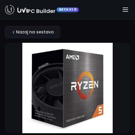
PC Builder
BETA V1.0
Nazaj na sestavo