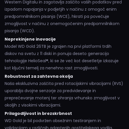
Western Digitalu in zagotavlja zaščito vaših podatkov pred
izpadom napajanja v podjetjih v načinu z omogoč enim
predpomnilnikom pisanja (WCE), hkrati pa povečuje
zmogljivost v načinu z onemogočenim predpomnilnikom
pisanja (WCD).
Neprekinjene inovacije
Model WD Gold 26TB je zgrajen na prvi platformi trdih
diskov na svetu z 11 diski in ponuja deseto generacijo
tehnologije HelioSeal®, ki se že več kot desetletje izkazuje
kot ključni temelj za nenehno rast zmogljivosti.
Robustnost za zahtevna okolja
Naša ekskluzivna zaščita pred rotacijskimi vibracijami (RVS)
uporablja dvojne senzorje za predvidevanje in
preprečevanje motenj ter ohranja vrhunsko zmogljivost v
okoljih z visokimi vibracijami.
Prilagodljivost in brezskrbnost
WD Gold je bil podvržen obsežnim testiranjem in
validacijam v različnih adapterjih gostiteljskega vodila,