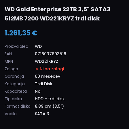
WD Gold Enterprise 22TB 3,5" SATA3
512MB 7200 WD221KRYZ trdi disk
1.261,35 €
Proizvajalec
WD
EAN
0718037893518
MPN
WD221KRYZ
Zaloga
Ni na zalogi
Garancija
60 mesecev
Kategorija
Trdi Disk
Kapaciteta
No
Tip diska
HDD - trdi disk
Format diska
8,89 cm (3,5")
Vodilo
SATA 3