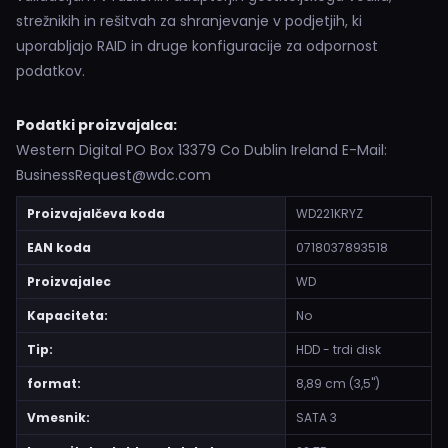
strežnikih in rešitvah za shranjevanje v podjetjih, ki
uporabljajo RAID in druge konfiguracije za odpornost
podatkov.
Podatki proizvajalca:
Western Digital PO Box 13379 Co Dublin Ireland E-Mail:
BusinessRequest@wdc.com
Proizvajalčeva koda
WD221KRYZ
EAN koda
0718037893518
Proizvajalec
WD
Kapaciteta:
No
Tip:
HDD - trdi disk
format:
8,89 cm (3,5")
Vmesnik:
SATA 3