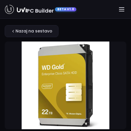
PC Builder
BETA V1.0
Nazaj na sestavo