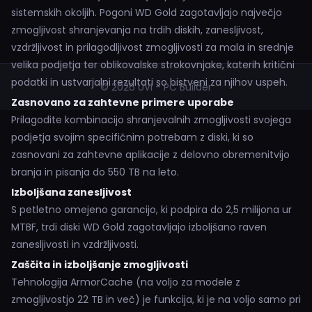
sistemskih okoljih. Pogoni WD Gold zagotavljajo največjo
zmogljivost shranjevanja na trdih diskih, zanesljivost,
vzdržljivost in prilagodljivost zmogljivosti za mala in srednje
velika podjetja ter oblikovalske strokovnjake, katerih kritični
podatki in ustvarjalni rezultati so bistveni za njihov uspeh.
© 2026 UVI - PC Builder
Zasnovano za zahtevne primere uporabe
Prilagodite kombinacijo shranjevalnih zmogljivosti svojega
podjetja svojim specifičnim potrebam z diski, ki so
zasnovani za zahtevne aplikacije z delovno obremenitvijo
branja in pisanja do 550 TB na leto.
Izboljšana zanesljivost
S petletno omejeno garancijo, ki podpira do 2,5 milijona ur
MTBF, trdi diski WD Gold zagotavljajo izboljšano raven
zanesljivosti in vzdržljivosti.
Zaščita in izboljšanje zmogljivosti
Tehnologija ArmorCache (na voljo za modele z
zmogljivostjo 22 TB in več) je funkcija, ki je na voljo samo pri