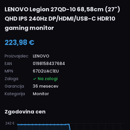
LENOVO Legion 27QD-10 68,58cm (27")
QHD IPS 240Hz DP/HDMI/USB-C HDR10
gaming monitor
223,98 €
Proizvajalec
LENOVO
EAN
0198158437684
MPN
67D2UAC1EU
Zaloga
Na zalogi
Garancija
36 mesecev
Kategorija
Monitor
Zgodovina cen