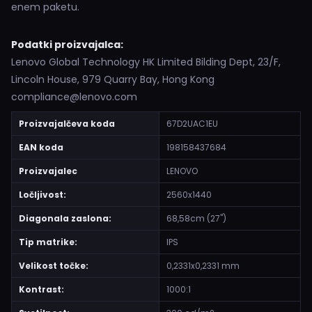
enem paketu.
Podatki proizvajalca:
Lenovo Global Technology HK Limited Bilding Dept, 23/F,
Lincoln House, 979 Quarry Bay, Hong Kong
compliance@lenovo.com
Proizvajalčeva koda
67D2UAC1EU
EAN koda
198158437684
Proizvajalec
LENOVO
Ločljivost:
2560x1440
Diagonala zaslona:
68,58cm (27")
Tip matrike:
IPS
Velikost točke:
0,2331x0,2331 mm
Kontrast:
1000:1