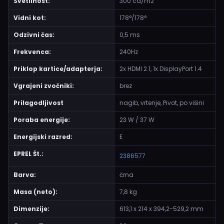
Svetilnost:
300 cd/m2
Vidni kot:
178°/178°
Odzivni čas:
0,5 ms
Frekvenca:
240Hz
Priklop kartice/adapterja:
2x HDMI 2.1, 1x DisplayPort 1.4
Vgrajeni zvočniki:
brez
Prilagodljivost
nagib, vrtenje, Pivot, po višini
Poraba energije:
23 W / 37 W
Energijski razred:
E
EPREL Št.:
2386577
Barva:
črna
Masa (neto):
7,8 kg
Dimenzije:
613,1 x 214 x 394,2-529,2 mm