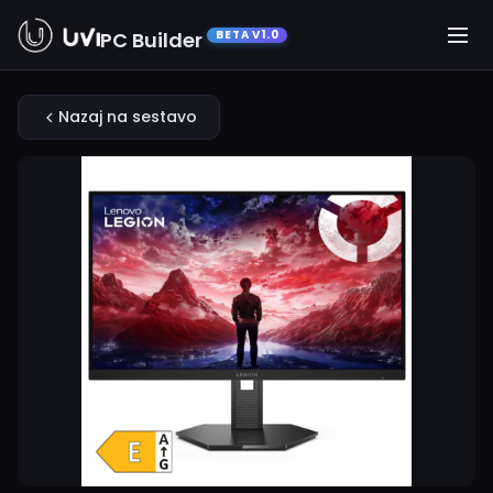
PC Builder
BETA V1.0
Nazaj na sestavo