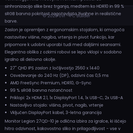
sinhronizacijo slike brez trganja, medtem ko HDR10 in 99 %
sRGB barvna pokritost zagotavljata živahne in realistične
© 2026 UVI - PC Builder
barve.
Zaslon je opremljen z ergonomskim stojalom, ki omogoča
nastavitev višine, nagiba, vrtenja in pivot funkcijo, kar
pripomore k udobni uporabi tudi med daljšimi seansami.
Elegantna oblika z ozkimi robovi se lepo vklopi v sodobno
igralno ali delovno okolje.
27" QHD IPS zaslon z ločljivostjo 2560 x 1440
Osveževanje do 240 Hz (DP), odzivni čas 0,5 ms
AMD FreeSync Premium, HDR10, G-Sync
99 % sRGB barvna natančnost
Priklopi: 2x HDMI 2.1, 1x DisplayPort 1.4, 1x USB-C, 2x USB-A
Nastavljivo stojalo: višina, pivot, nagib, vrtenje
Vključen DisplayPort kabel, 3-letna garancija
Monitor Legion 27QD-10 je odlična izbira za igralce, ki iščejo
hitro odzivnost, kakovostno sliko in prilagodljivost - vse v