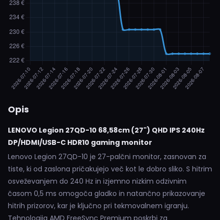
Opis
LENOVO Legion 27QD-10 68,58cm (27") QHD IPS 240Hz
DP/HDMI/USB-C HDR10 gaming monitor
Lenovo Legion 27QD-10 je 27-palčni monitor, zasnovan za
tiste, ki od zaslona pričakujejo več kot le dobro sliko. S hitrim
osveževanjem do 240 Hz in izjemno nizkim odzivnim
časom 0,5 ms omogoča gladko in natančno prikazovanje
hitrih prizorov, kar je ključno pri tekmovalnem igranju.
Tehnologija AMD FreeSync Premium poskrbi za