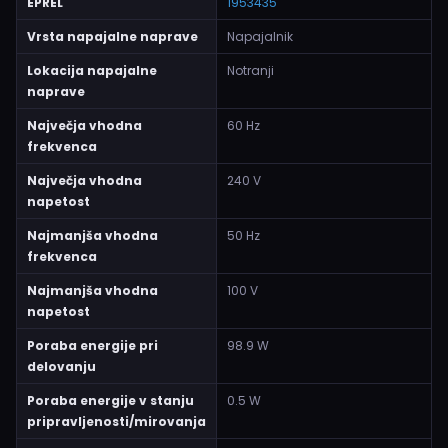
EPREL
1953435
Vrsta napajalne naprave
Napajalnik
Lokacija napajalne
Notranji
naprave
Največja vhodna
60 Hz
frekvenca
Največja vhodna
240 V
napetost
Najmanjša vhodna
50 Hz
frekvenca
Najmanjša vhodna
100 V
napetost
Poraba energije pri
98.9 W
delovanju
Poraba energije v stanju
0.5 W
pripravljenosti/mirovanja