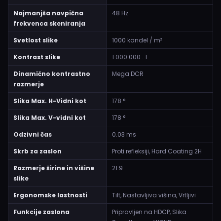
Najmanjša navpična
48 Hz
frekvenca skeniranja
Svetlost slike
1000 kandel / m²
Kontrast slike
1 000 000 : 1
Dinamično kontrastno
Mega DCR
razmerje
Slika Max. H-Vidni kot
178 °
Slika Max. V-vidni kot
178 °
Odzivni čas
0.03 ms
Skrb za zaslon
Proti refleksiji, Hard Coating 2H
Razmerje širine in višine
21:9
slike
Ergonomske lastnosti
Tilt, Nastavljiva višina, Vrtljivi
Funkcije zaslona
Pripravljen na HDCP, Slika