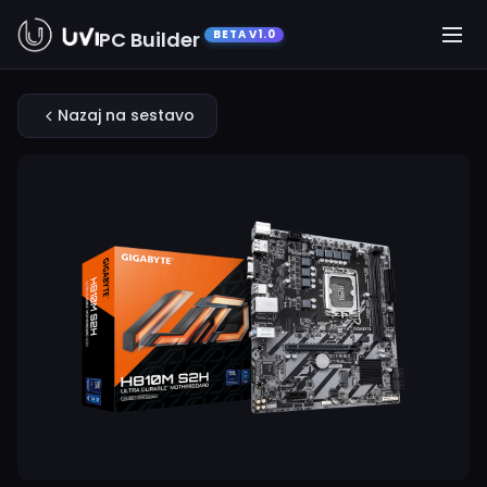
PC Builder
BETA V1.0
Nazaj na sestavo