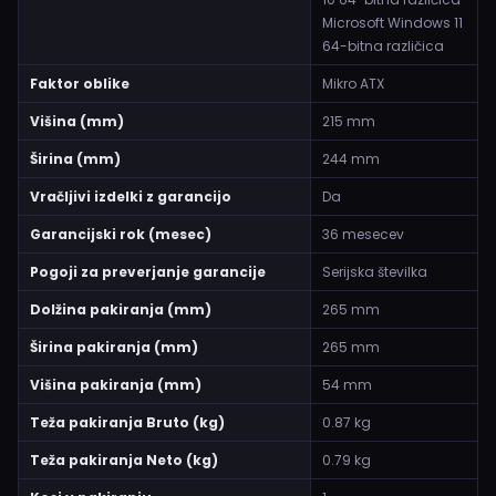
Microsoft Windows 11
64-bitna različica
Faktor oblike
Mikro ATX
Višina (mm)
215 mm
Širina (mm)
244 mm
Vračljivi izdelki z garancijo
Da
Garancijski rok (mesec)
36 mesecev
Pogoji za preverjanje garancije
Serijska številka
Dolžina pakiranja (mm)
265 mm
Širina pakiranja (mm)
265 mm
Višina pakiranja (mm)
54 mm
Teža pakiranja Bruto (kg)
0.87 kg
Teža pakiranja Neto (kg)
0.79 kg