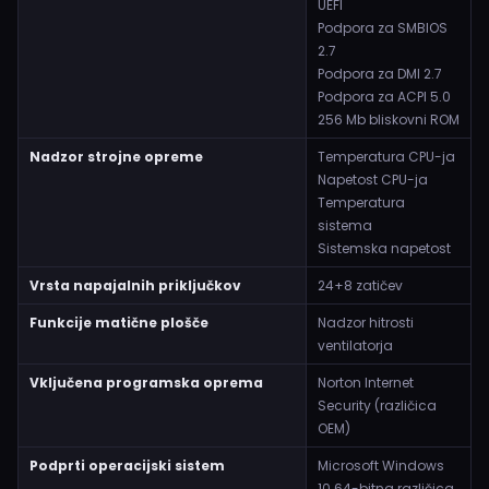
UEFI
Podpora za SMBIOS
2.7
Podpora za DMI 2.7
Podpora za ACPI 5.0
256 Mb bliskovni ROM
Nadzor strojne opreme
Temperatura CPU-ja
Napetost CPU-ja
Temperatura
sistema
Sistemska napetost
Vrsta napajalnih priključkov
24+8 zatičev
Funkcije matične plošče
Nadzor hitrosti
ventilatorja
Vključena programska oprema
Norton Internet
Security (različica
OEM)
Podprti operacijski sistem
Microsoft Windows
10 64-bitna različica