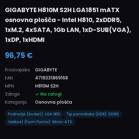
GIGABYTE H810M S2H LGA1851 mATX
osnovna plošča - Intel H810, 2xDDR5,
1xM.2, 4xSATA, 1Gb LAN, 1xD-SUB(VGA),
1xDP, 1xHDMI
96,75 €
Proizvajalec
GIGABYTE
EAN
4719331869168
MPN
H810M S2H
Zaloga
Na zalogi
Kategorija
Osnovna plošča
Podnožje (Socket): LGA 1851
Tip pomnilnika (DDR): DDR5
Velikost (Form Factor): Micro-ATX