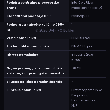
Podpira centralno procesorsko
Intel Core Ultra
enoto
Processors (Series 2)
Standardna podnožje CPU
Podnožje 1851
Podpora za največjo količino CPU-
1
ja
© 2026 UVI - PC Builder
Vrsta pomnilnika
DDR5 SDRAM
Faktor oblike pomnilnika
DIMM 288-pin
Hitrost pomnilnika
6400MHz (PC5-
51200)
Največja zmogljivost pomnilnika
128 GB
sistema, ki jo je mogoče namestiti
Skupna količina pomnilniške reže
2
Funkcije pomnilnika
Brez medpomnilnika
Dvojni rang
Enojna uvrstitev
XMP