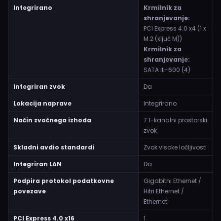
Integrirano
Krmilnik za
shranjevanje:
PCI Express 4.0 x4 (1 x
M.2 (ključ M))
Krmilnik za
shranjevanje:
SATA III-600 (4)
Integriran zvok
Da
Lokacija naprave
Integrirano
Način zvočnega izhoda
7.1-kanalni prostorski
zvok
Skladni avdio standardi
Zvok visoke ločljivosti
Integriran LAN
Da
Podpira protokol podatkovne
Gigabitni Ethernet /
povezave
Hitri Ethernet /
Ethernet
PCI Express 4.0 x16
1