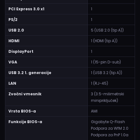
PCI Express 3.0 x1
1
PS/2
1
USB 2.0
5 (USB 2.0 (tip A))
HDMI
1 (HDMI (tip A))
DisplayPort
1
VGA
1 (15-pin D-sub)
USB 3.2 1. generacije
1 (USB 3.2 (tip A))
LAN
1 (RJ-45)
Zvočni vmesnik
3 (3.5-milimetrski
minipriključek)
Vrsta BIOS-a
AMI
Funkcije BIOS-a
Gigabyte Q-Flash
Podpora za WfM 2.0
Podpora za PnP 1.0a