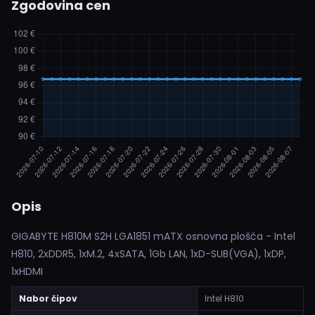
Zgodovina cen
Opis
GIGABYTE H810M S2H LGA1851 mATX osnovna plošča - Intel
H810, 2xDDR5, 1xM.2, 4xSATA, 1Gb LAN, 1xD-SUB(VGA), 1xDP,
1xHDMI
Nabor čipov
Intel H810