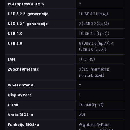
PCI Express 4.0 x16
2
USB 3.2 2. generacije
1 (USB 3.2 (tip A))
USB 3.2 1. generacije
2 (USB 3.2 (tip A))
USB 4.0
1 (USB 4.0 (tip C))
USB 2.0
5 (USB 2.0 (tip A)); 4
(USB 2.0 (tip A))
LAN
1 (RJ-45)
Zvočni vmesnik
3 (3.5-milimetrski
minipriključek)
Wi-Fi antena
2
DisplayPort
1
HDMI
1 (HDMI (tip A))
Vrsta BIOS-a
AMI
Funkcije BIOS-a
Gigabyte Q-Flash