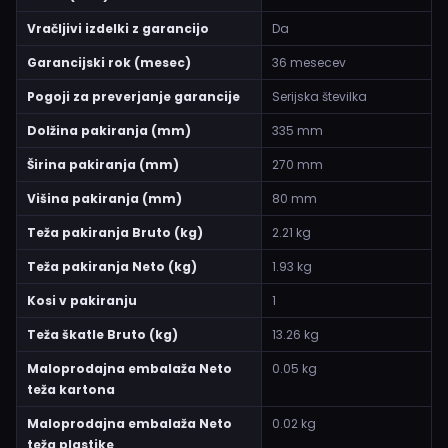
Vračljivi izdelki z garancijo
Da
Garancijski rok (mesec)
36 mesecev
Pogoji za preverjanje garancije
Serijska številka
Dolžina pakiranja (mm)
335 mm
Širina pakiranja (mm)
270 mm
Višina pakiranja (mm)
80 mm
Teža pakiranja Bruto (kg)
2.21 kg
Teža pakiranja Neto (kg)
1.93 kg
Kosi v pakiranju
1
Teža škatle Bruto (kg)
13.26 kg
Maloprodajna embalaža Neto
0.05 kg
teža kartona
Maloprodajna embalaža Neto
0.02 kg
teža plastike