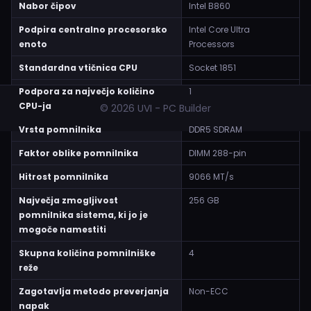
Nabor čipov
Intel B860
Podpira centralno procesorsko
Intel Core Ultra
enoto
Processors
Standardna vtičnica CPU
Socket 1851
Podpora za največjo količino
1
CPU-ja
© 2026 UVI - PC Builder
Vrsta pomnilnika
DDR5 SDRAM
Faktor oblike pomnilnika
DIMM 288-pin
Hitrost pomnilnika
9066 MT/s
Največja zmogljivost
256 GB
pomnilnika sistema, ki jo je
mogoče namestiti
Skupna količina pomnilniške
4
reže
Zagotavlja metodo preverjanja
Non-ECC
napak