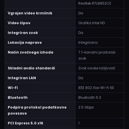
Realtek RTL8852CE
Vgrajen video krmilnik
Da
Video čipov
Grafika Intel HD
Integriran zvok
Da
Lokacija naprave
Integrirano
Način zvočnega izhoda
7.1-kanalni prostorski
zvok
Skladni avdio standardi
Zvok visoke ločljivosti
Integriran LAN
Da
Wi-Fi
IEEE 802.11ax Wi-Fi 6E
Bluetooth
Bluetooth 5.3
Podpira protokol podatkovne
2.5 Gbps
povezave
PCI Express 5.0 x16
1