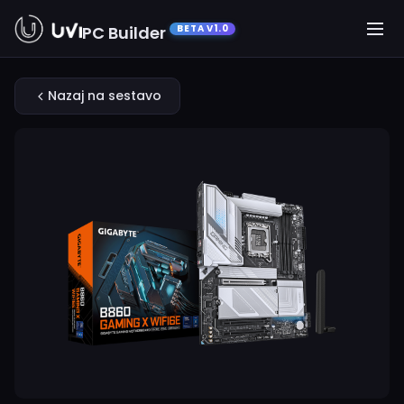
PC Builder
BETA V1.0
Nazaj na sestavo