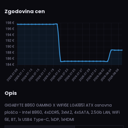
Zgodovina cen
Opis
GIGABYTE B860 GAMING X WIFI6E LGA1851 ATX osnovna
plošča - Intel B860, 4xDDR5, 3xM.2, 4xSATA, 2.5Gb LAN, WiFi
6E, BT, 1x USB4 Type-C, 1xDP, 1xHDMI