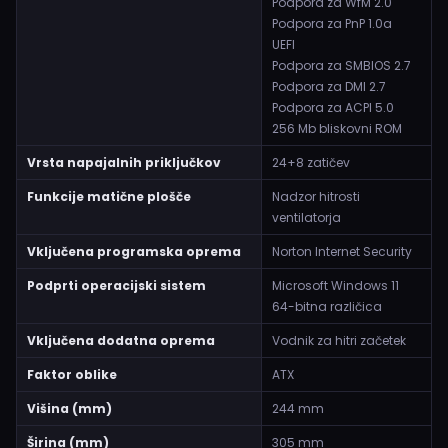
Podpora za WfM 2.0
Podpora za PnP 1.0a
UEFI
Podpora za SMBIOS 2.7
Podpora za DMI 2.7
Podpora za ACPI 5.0
256 Mb bliskovni ROM
Vrsta napajalnih priključkov
24+8 zatičev
Funkcije matične plošče
Nadzor hitrosti
ventilatorja
Vključena programska oprema
Norton Internet Security
Podprti operacijski sistem
Microsoft Windows 11
64-bitna različica
Vključena dodatna oprema
Vodnik za hitri začetek
Faktor oblike
ATX
Višina (mm)
244 mm
Širina (mm)
305 mm