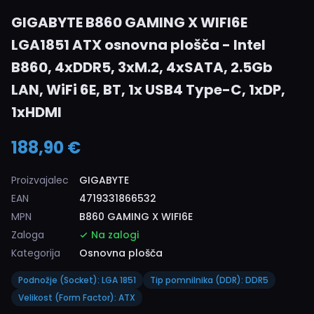
GIGABYTE B860 GAMING X WIFI6E
LGA1851 ATX osnovna plošča - Intel
B860, 4xDDR5, 3xM.2, 4xSATA, 2.5Gb
LAN, WiFi 6E, BT, 1x USB4 Type-C, 1xDP,
1xHDMI
188,90 €
Proizvajalec
GIGABYTE
EAN
4719331866532
MPN
B860 GAMING X WIFI6E
Zaloga
Na zalogi
Kategorija
Osnovna plošča
Podnožje (Socket): LGA 1851
Tip pomnilnika (DDR): DDR5
Velikost (Form Factor): ATX