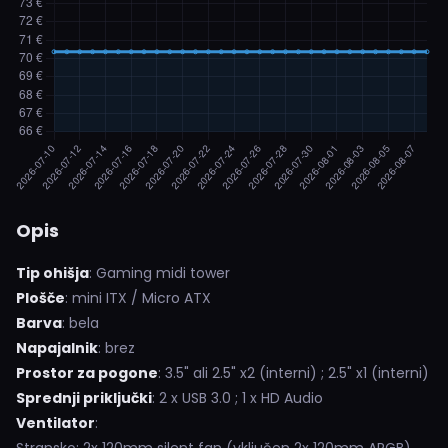
Opis
Tip ohišja
: Gaming midi tower
Plošče
: mini ITX / Micro ATX
Barva
: bela
Napajalnik
: brez
Prostor za pogone
: 3.5" ali 2.5" x2 (interni) ; 2.5" x1 (interni)
Sprednji priključki
: 2 x USB 3.0 ; 1 x HD Audio
Ventilator
: