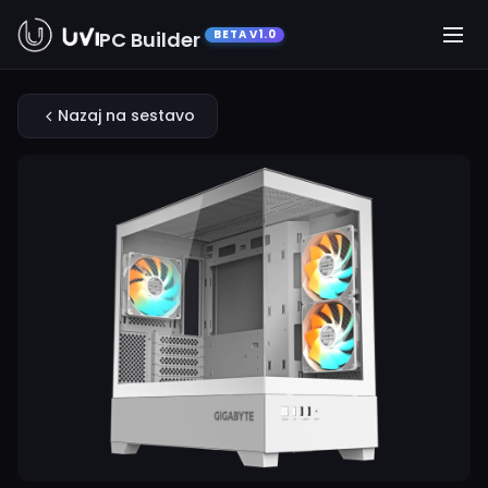
PC Builder
BETA V1.0
Nazaj na sestavo