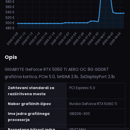
Opis
GIGABYTE GeForce RTX 5060 Ti AERO OC 8G GDDR7
grafična kartica, PCIe 5.0, 1xHDMI 2.1b, 3xDisplayPort 2.1b
Zahtevani standardi za
PCI Express 5.0
razširitvena mesta
Nabor grafičnih čipov
Nvidia GeForce RTX 5060 Ti
Ime jedra grafičnega
GB206-300
procesorja
Pospešena hitrost jedra
2647 MHz