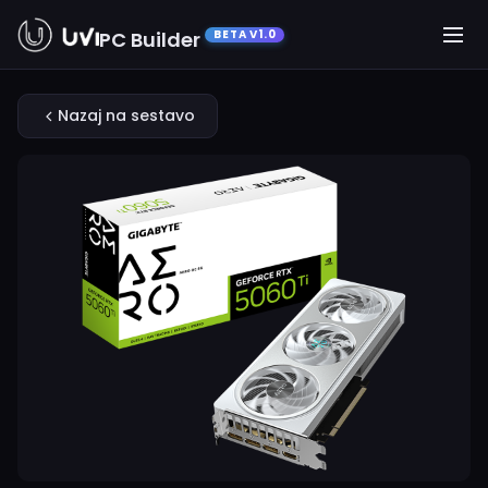
PC Builder
BETA V1.0
Nazaj na sestavo