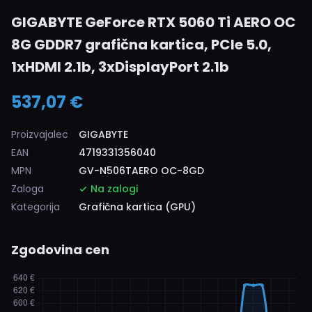
GIGABYTE GeForce RTX 5060 Ti AERO OC
8G GDDR7 grafična kartica, PCIe 5.0,
1xHDMI 2.1b, 3xDisplayPort 2.1b
537,07 €
Proizvajalec
GIGABYTE
EAN
4719331356040
MPN
GV-N506TAERO OC-8GD
Zaloga
Na zalogi
Kategorija
Grafična kartica (GPU)
Zgodovina cen