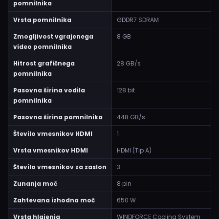
pomnilnika
Vrsta pomnilnika
GDDR7 SDRAM
Zmogljivost vgrajenega
8 GB
video pomnilnika
Hitrost grafičnega
28 GB/s
pomnilnika
Pasovna širina vodila
128 bit
pomnilnika
Pasovna širina pomnilnika
448 GB/s
Število vmesnikov HDMI
1
Vrsta vmesnikov HDMI
HDMI (Tip A)
Število vmesnikov za zaslon
3
Zunanja moč
8 pin
Zahtevana izhodna moč
650 W
Vrsta hlajenja
WINDFORCE Cooling System