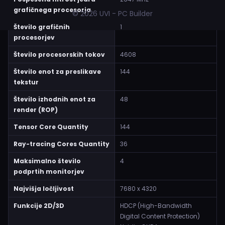
grafičnega procesorja
© 2026 UVI - PC Builder
Število grafičnih
1
procesorjev
Število procesorskih tokov
4608
Število enot za preslikave
144
tekstur
Število izhodnih enot za
48
render (ROP)
Tensor Core Quantity
144
Ray-tracing Cores Quantity
36
Maksimalno število
4
podprtih monitorjev
Najvišja ločljivost
7680 x 4320
Funkcije 2D/3D
HDCP (High-Bandwidth
Digital Content Protection)