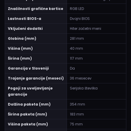
Značilnosti grafične kartice
RGB LED
Lastnosti BIOS-a
Dvojni BIOS
Vključeni dodatki
Hiter začetni meni
Globina (mm)
281 mm
Višina (mm)
40 mm
Širina (mm)
117 mm
Garancija v Sloveniji
Da
Trajanje garancije (meseci)
36 mesecev
Pogoji za uveljavljanje
Serijska številka
garancije
Dolžina paketa (mm)
354 mm
Širina paketa (mm)
183 mm
Višina paketa (mm)
75 mm