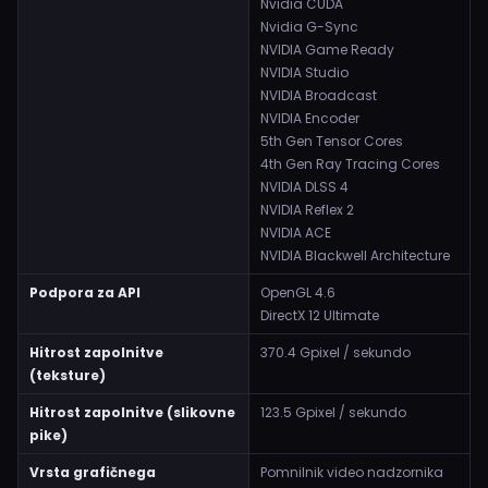
Nvidia CUDA
Nvidia G-Sync
NVIDIA Game Ready
NVIDIA Studio
NVIDIA Broadcast
NVIDIA Encoder
5th Gen Tensor Cores
4th Gen Ray Tracing Cores
NVIDIA DLSS 4
NVIDIA Reflex 2
NVIDIA ACE
NVIDIA Blackwell Architecture
Podpora za API
OpenGL 4.6
DirectX 12 Ultimate
Hitrost zapolnitve
370.4 Gpixel / sekundo
(teksture)
Hitrost zapolnitve (slikovne
123.5 Gpixel / sekundo
pike)
Vrsta grafičnega
Pomnilnik video nadzornika