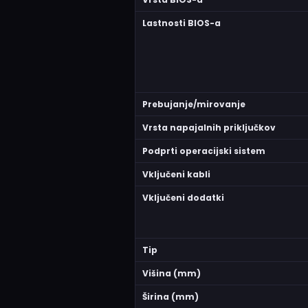
Lastnosti BIOS-a
Prebujanje/mirovanje
Vrsta napajalnih priključkov
Podprti operacijski sistem
Vključeni kabli
Vključeni dodatki
Tip
Višina (mm)
Širina (mm)