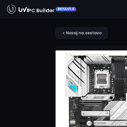
PC Builder
BETA V1.0
Nazaj na sestavo