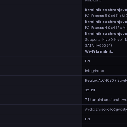
AMD EXPO
Krmilnik za shranjeva
PCI Express 5.0 x4 (1 x M.2
Krmilnik za shranjeva
PCI Express 4.0 x4 (2 x M.
Krmilnik za shranjeva
Supports: Nivo 0, Nivo 1, 
SATA III-600 (4)
Wi-Fi krmilnik:
Da
Integrirano
Realtek ALC4080 / Savi
32-bit
7.1 kanalni prostorski zv
Avdio z visoko ločljivostj
Da