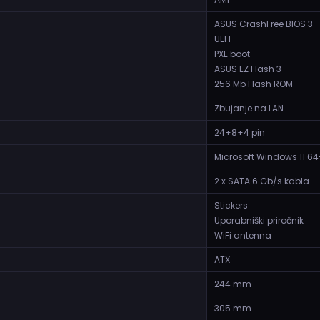
ASUS CrashFree BIOS 3
UEFI
PXE boot
ASUS EZ Flash 3
256 Mb Flash ROM
Zbujanje na LAN
24+8+4 pin
Microsoft Windows 11 64
2 x SATA 6 Gb/s kabla
Stickers
Uporabniški priročnik
WiFi antenna
ATX
244 mm
305 mm