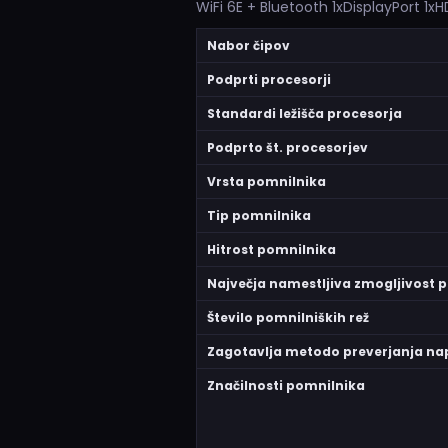
WiFi 6E + Bluetooth 1xDisplayPort 1x
Nabor čipov
Podprti procesorji
Standardi ležišča procesorja
Podprto št. procesorjev
Vrsta pomnilnika
Tip pomnilnika
Hitrost pomnilnika
Največja namestljiva zmogljivost 
Število pomnilniških rež
Zagotavlja metodo preverjanja na
Značilnosti pomnilnika