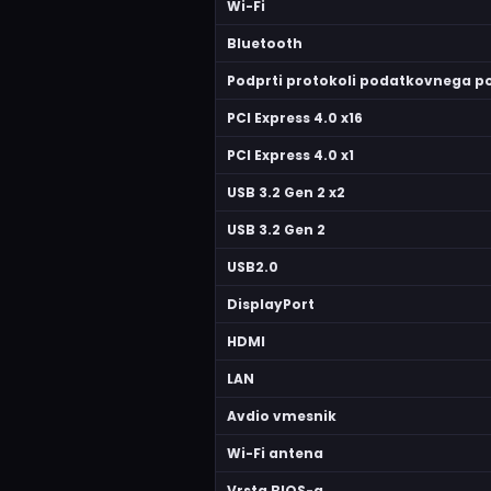
Wi-Fi
Bluetooth
Podprti protokoli podatkovnega p
PCI Express 4.0 x16
PCI Express 4.0 x1
USB 3.2 Gen 2 x2
USB 3.2 Gen 2
USB2.0
DisplayPort
HDMI
LAN
Avdio vmesnik
Wi-Fi antena
Vrsta BIOS-a