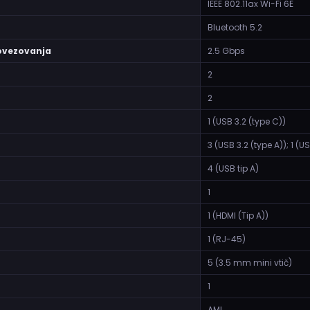
IEEE 802.11ax Wi-Fi 6E
Bluetooth 5.2
ovezovanja
2.5 Gbps
2
2
1 (USB 3.2 (type C))
3 (USB 3.2 (type A)); 1 (U
4 (USB tip A)
1
1 (HDMI (Tip A))
1 (RJ-45)
5 (3.5 mm mini vtič)
1
AMI