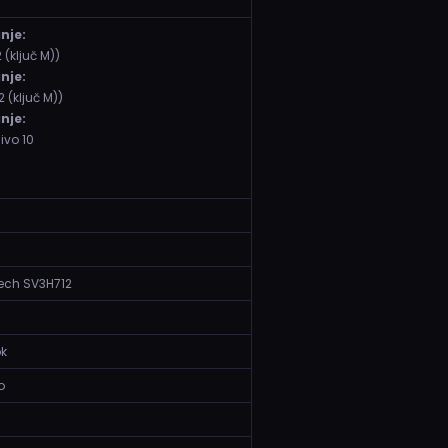
nje:
 (ključ M))
nje:
2 (ključ M))
nje:
Nivo 10
tech SV3H712
ok
o