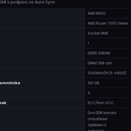
HDMI s podporo za Aura Sync
AMD B650
AMD Ryzen 7000 Series
Socket AM5
1
DDR5 SDRAM
DIMM 288-pin
5200MHz(PC5-41600)
pomnilnika
192 GB
4
pak
ECC/Non-ECC
Dva DDR kanala
Unbuffered
OptiMem II