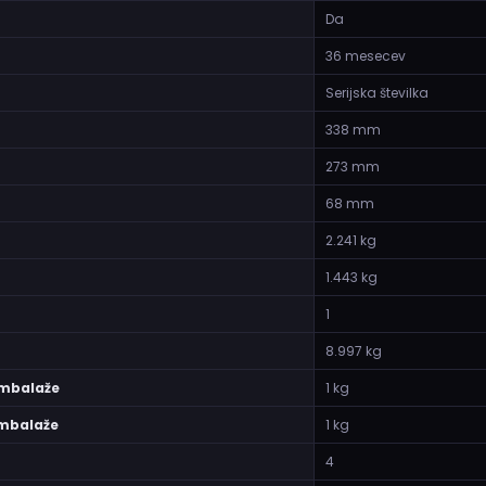
Da
36 mesecev
Serijska številka
338 mm
273 mm
68 mm
2.241 kg
1.443 kg
1
8.997 kg
embalaže
1 kg
embalaže
1 kg
4