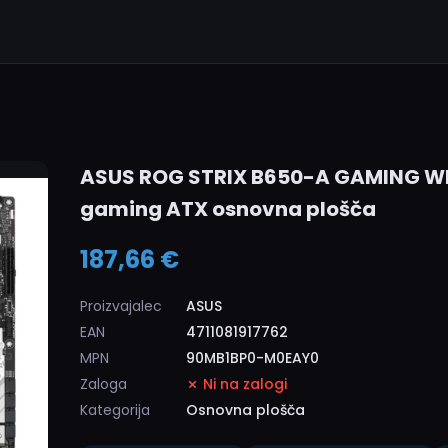
ASUS ROG STRIX B650-A GAMING WI
gaming ATX osnovna plošča
187,66 €
Proizvajalec
ASUS
EAN
4711081917762
MPN
90MB1BP0-M0EAY0
Zaloga
Ni na zalogi
Kategorija
Osnovna plošča