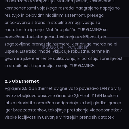
in dokazano vzdržljivostjo. Matična plošča, zasnovana s
komponentami vojaškega razreda, nadgrajeno napajalno
rešitvijo in celovitim hladilnim sistemom, presega
pričakovanja s trdno in stabilno zmogljivostjo za
maratonsko igranje. Matične plošče TUF GAMING so
podvržene tudi strogemu testiranju vzdržljivosti, da
zagotovljeno prenesejo razmere, kjer druge morda ne bi
© 2026 UVI - PC Builder
uspele. Estetsko, model vključuje robustne, temne in
geometrijske elemente oblikovanja, ki odražajo zanesljivost
in stabilnost, ki opredeljuje serijo TUF GAMING.
2,5 Gb Ethernet
Vgrajeni 2,5 Gb Ethernet dvigne vašo povezavo LAN na višji
nivo z izboljšavo pasovne širine do 2,5-krat. Z LAN kablom
lahko izkoristite omrežno nadgradnjo za bolj gladko igranje
iger brez zaostankov, takojšnje pretakanje videoposnetkov
visoke ločljivosti in uživanje v hitrejših prenosih datotek.