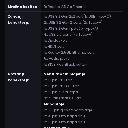
Mrežna kartica
1x Realtek 2,5 Gb Ethernet
Zunanji
1x USB 3.2 Gen 2x2 port (1x USB Type-C)
konektorji:
2x USB 3.2 Gen 2 ports (2x Type-A)
1x USB 3.2 Gen 1 port (1x Type-A)
4x USB 2.0 ports (4x Type-A)
1x DisplayPort
1x HDMI port
1x Realtek 2.5Gb Ethernet port
5x Audio jacks
1x BIOS FlashBack button
Notranji
Ventilator in hlajenje
konektorji:
1x 4-pin CPU Fan
1x 4-pin CPU OPT Fan
1x 4-pin AIO pumpa
3x 4-pin Chassis Fan
Napajanje
1x 24-pin glavno napajanje
1x 8-pin +12V napajanje
1x 4-pin +12V napajanje