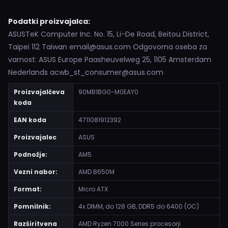
Podatki proizvajalca:
ASUSTeK Computer Inc. No. 15, Li-De Road, Beitou District,
Taipei 112 Taiwan email@asus.com Odgovorna oseba za
varnost: ASUS Europe Paasheuvelweg 25, 1105 Amsterdam
Nederlands acwb_st_consumer@asus.com
Proizvajalčeva
90MB1BG0-M0EAY0
koda
EAN koda
4711081912392
Proizvajalec
ASUS
Podnožje:
AM5
Vezni nabor:
AMD B650M
Format:
Micro ATX
Pomnilnik:
4x DIMM, do 128 GB, DDR5 do 6400 (OC)
Razširitvena
AMD Ryzen 7000 Series procesorji