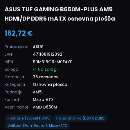
ASUS TUF GAMING B650M-PLUS AM5
HDMI/DP DDR5 mATX osnovna plošča
152,72 €
Proizvajalec
ASUS
EAN
4711081912392
MPN
90MB1BG0-M0EAY0
Zaloga
Na zalogi
Garancija
36 mesecev
Kategorija
Osnovna plošča
Podnožje
AM5
Format
Micro ATX
Vezni nabor
AMD B650M
Podnožje (Socket): AM5
Tip pomnilnika (DDR): DDR5
Velikost (Form Factor): Micro-ATX