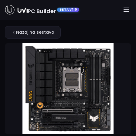
PC Builder
BETA V1.0
Nazaj na sestavo