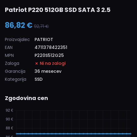
Patriot P220 512GB SSD SATA 3 2.5
86,82 €
92,71 €
Proizvajalec
PATRIOT
EAN
4711378422351
MPN
P220S512G25
Zaloga
Ni na zalogi
Garancija
36 mesecev
Kategorija
SSD
Zgodovina cen