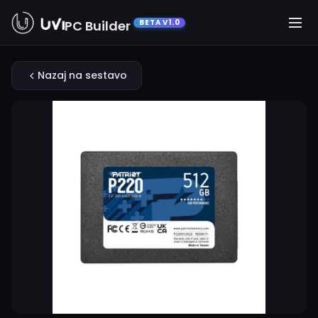
PC Builder
BETA V1.0
Nazaj na sestavo