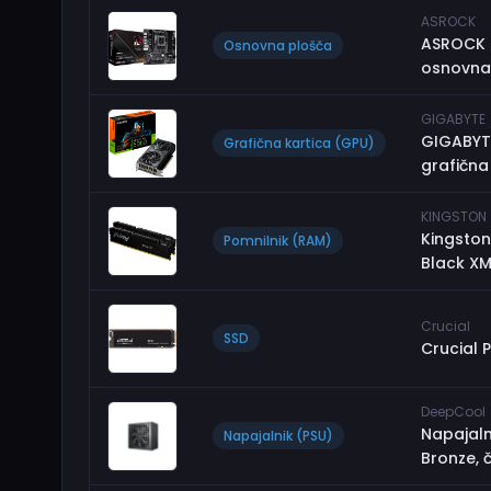
ASROCK
ASROCK 
Osnovna plošča
osnovna
GIGABYTE
GIGABYT
Grafična kartica (GPU)
grafična 
KINGSTON
Kingston
Pomnilnik (RAM)
Black XM
Crucial
SSD
Crucial 
DeepCool
Napajaln
Napajalnik (PSU)
Bronze, 