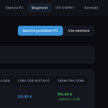
UVI izdelki
Sestavi PC
Skupnost
Kontakt
Sestavi podoben PC
Vse sestave
ALOGA
CENA (OB SESTAVI)
TRENUTNA CENA
194,46 €
213,90 €
-19,44 € (-9.1%)