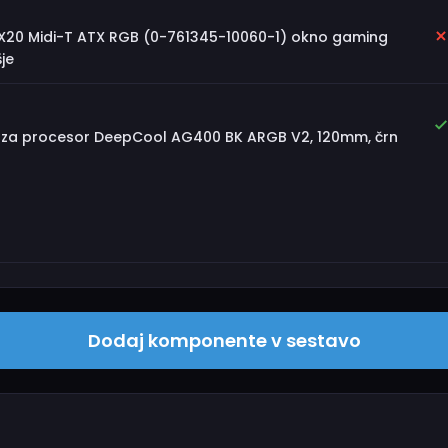
X20 Midi-T ATX RGB (0-761345-10060-1) okno gaming
je
k za procesor DeepCool AG400 BK ARGB V2, 120mm, črn
Dodaj komponente v sestavo