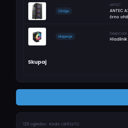
ANTEC
ANTEC A
Ohišje
črno ohiš
DeepCool
Hlajenje
Hladilni
Skupaj
129 ogledov · Koda: LSHfzxTC