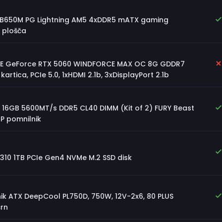
B650M PG Lightning AM5 4xDDR5 mATX gaming
 plošča
E GeForce RTX 5060 WINDFORCE MAX OC 8G GDDR7
kartica, PCIe 5.0, 1xHDMI 2.1b, 3xDisplayPort 2.1b
 16GB 5600MT/s DDR5 CL40 DIMM (Kit of 2) FURY Beast
P pomnilnik
P310 1TB PCIe Gen4 NVMe M.2 SSD disk
ik ATX DeepCool PL750D, 750W, 12V-2x6, 80 PLUS
črn