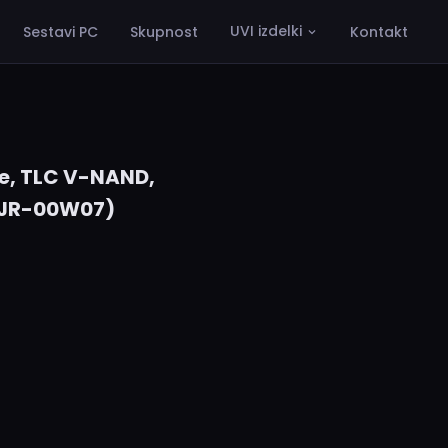
UVI izdelki
Sestavi PC
Skupnost
Kontakt
VMe, TLC V-NAND,
CJR-00W07)