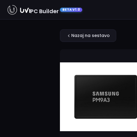
PC Builder
BETA V1.0
Nazaj na sestavo