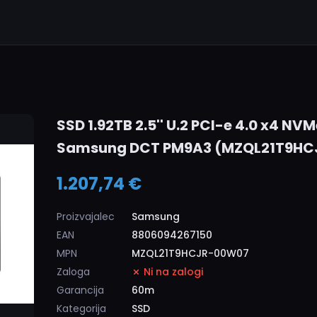
SSD 1.92TB 2.5'' U.2 PCI-e 4.0 x4 N
Samsung DCT PM9A3 (MZQL21T9H
1.207,74 €
Proizvajalec
Samsung
EAN
8806094267150
MPN
MZQL21T9HCJR-00W07
Zaloga
Ni na zalogi
Garancija
60m
Kategorija
SSD